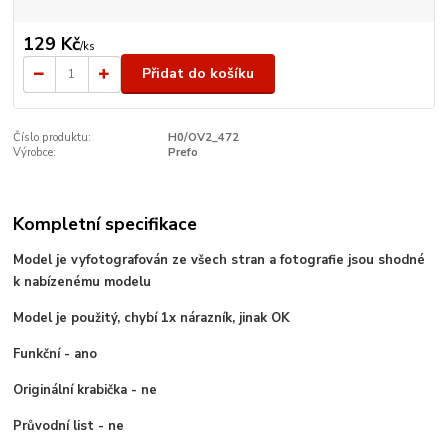
129 Kč
/
ks
Přidat do košíku
Číslo produktu:
H0/OV2_472
Výrobce:
Prefo
Kompletní specifikace
Model je vyfotografován ze všech stran a fotografie jsou shodné
k nabízenému modelu
Model je použitý, chybí 1x nárazník, jinak OK
Funkční - ano
Originální krabička - ne
Průvodní list - ne