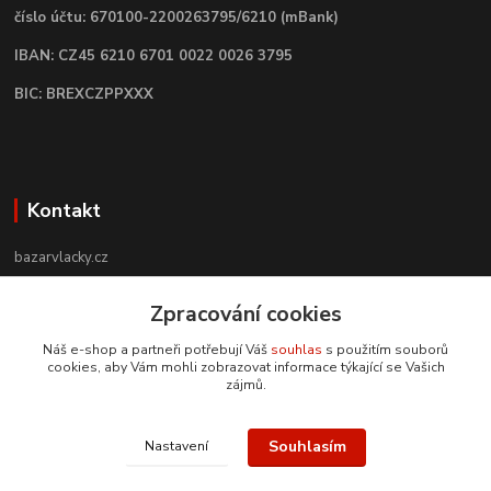
číslo účtu: 670100-2200263795/6210 (mBank)
IBAN: CZ45 6210 6701 0022 0026 3795
BIC: BREXCZPPXXX
Kontakt
bazarvlacky.cz
Zpracování cookies
+420 774 141 314
Po - Pá (9 -17 hod)
Náš e-shop a partneři potřebují Váš
souhlas
s použitím souborů
cookies, aby Vám mohli zobrazovat informace týkající se Vašich
info@bazarvlacky.cz
zájmů.
Souhlasím
Nastavení