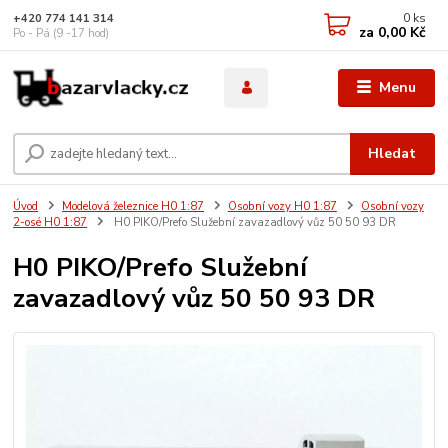
0
ks
+420 774 141 314
za
0,00 Kč
Po - Pá (9 -17 hod)
Menu
Hledat
Úvod
Modelová železnice H0 1:87
Osobní vozy H0 1:87
Osobní vozy
2-osé H0 1:87
H0 PIKO/Prefo Služební zavazadlový vůz 50 50 93 DR
H0 PIKO/Prefo Služební
zavazadlový vůz 50 50 93 DR