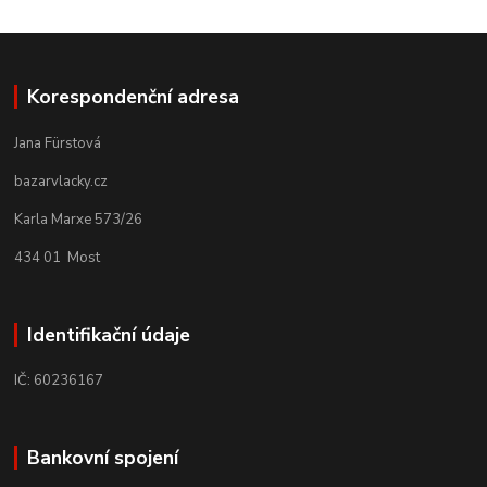
Korespondenční adresa
Jana Fürstová
bazarvlacky.cz
Karla Marxe 573/26
434 01 Most
Identifikační údaje
IČ: 60236167
Bankovní spojení