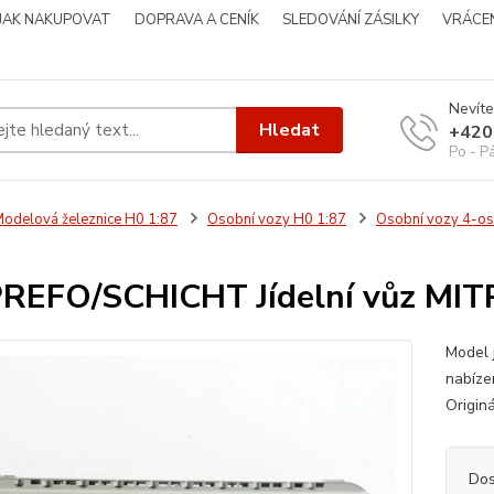
JAK NAKUPOVAT
DOPRAVA A CENÍK
SLEDOVÁNÍ ZÁSILKY
VRÁCEN
Nevíte
Hledat
+420
Po - P
odelová železnice H0 1:87
Osobní vozy H0 1:87
Osobní vozy 4-os
PREFO/SCHICHT Jídelní vůz M
Model 
nabíze
Origin
Dos