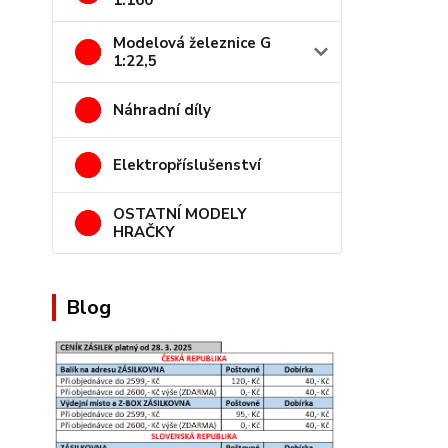
1:160
Modelová železnice G
1:22,5
Náhradní díly
Elektropříslušenství
OSTATNÍ MODELY
HRAČKY
Blog