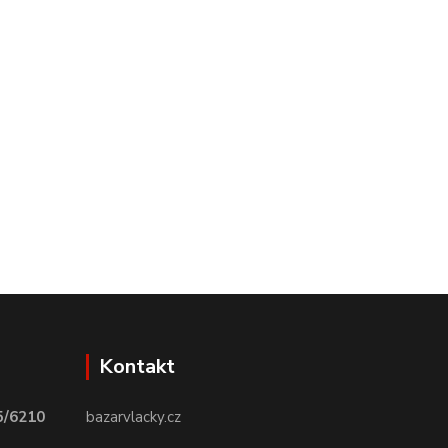
Kontakt
5/6210
bazarvlacky.cz