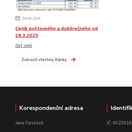
28.03.2025
Ceník poštovného a doběrečného od
28.3.2025
číst celé
Zobrazit všechny články
Korespondenční adresa
Identifi
Jana Fürstová
IČ: 6023616