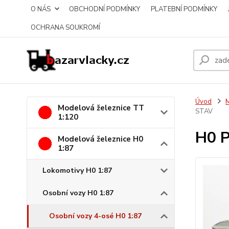
O NÁS
OBCHODNÍ PODMÍNKY
PLATEBNÍ PODMÍNKY
OCHRANA SOUKROMÍ
Úvod
M
Modelová železnice TT
STAV
1:120
H0 
Modelová železnice H0
1:87
Lokomotivy H0 1:87
Osobní vozy H0 1:87
Osobní vozy 4-osé H0 1:87