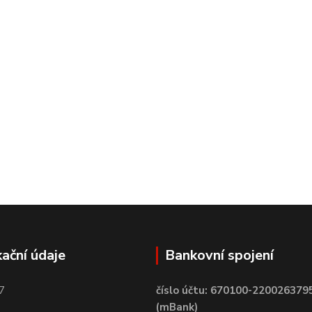
kační údaje
Bankovní spojení
7
číslo účtu: 670100-220026379
(mBank)