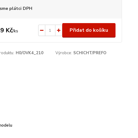
sme plátci DPH
9 Kč
Přidat do košíku
/
ks
roduktu:
H0/OVK4_210
Výrobce:
SCHICHT/PREFO
modelu