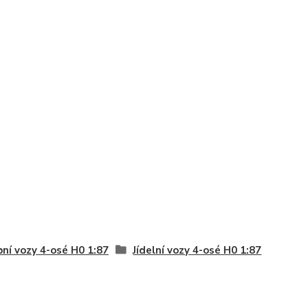
ní vozy 4-osé H0 1:87
Jídelní vozy 4-osé H0 1:87