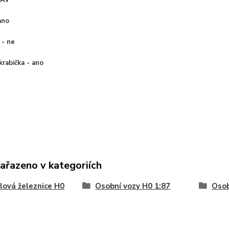
TAV
ano
 - ne
 krabička - ano
zařazeno v kategoriích
ová železnice H0
Osobní vozy H0 1:87
Osob