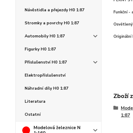
PĚKNÝ S
Návěstidla a přejezdy H0 1:87
Funkční - 
Stromky a povrchy H0 1:87
Osvětlený
Automobily H0 1:87
Originální
Figurky H0 1:87
Příslušenství H0 1:87
Elektropříslušenství
Náhradní díly H0 1:87
Zboží 
Literatura
Model
Ostatní
1:87
Modelová železnice N