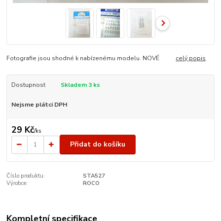
Fotografie jsou shodné k nabízenému modelu. NOVÉ
celý popis
Dostupnost
Skladem 3 ks
Nejsme plátci DPH
29 Kč
/
ks
Přidat do košíku
Číslo produktu:
STA527
Výrobce:
ROCO
Kompletní specifikace