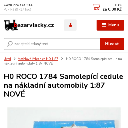
0
ks
+420 774 141 314
za
0,00 Kč
Po - Pá (9 -17 hod)
Menu
Hledat
Úvod
Modelová železnice H0 1:87
H0 ROCO 1784 Samolepící cedule na
nákladní automobily 1:87 NOVÉ
H0 ROCO 1784 Samolepící cedule
na nákladní automobily 1:87
NOVÉ