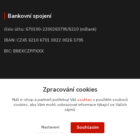
Bankovní spojení
číslo účtu: 670100-2200263795/6210 (mBank)
IBAN: CZ45 6210 6701 0022 0026 3795
BIC: BREXCZPPXXX
Kontakt
Zpracování cookies
bazarvlacky.cz
Náš e-shop a partneři potřebují Váš
souhlas
s použitím souborů
cookies, aby Vám mohli zobrazovat informace týkající se Vašich
zájmů.
+420 774 141 314
Po - Pá (9 -17 hod)
Souhlasím
Nastavení
info@bazarvlacky.cz