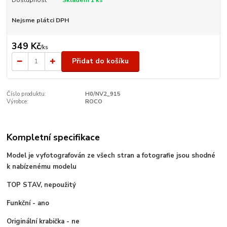
Dostupnost
Skladem 1 ks
Nejsme plátci DPH
349 Kč
/
ks
Přidat do košíku
Číslo produktu:
H0/NV2_915
Výrobce:
ROCO
Kompletní specifikace
Model je vyfotografován ze všech stran a fotografie jsou shodné
k nabízenému modelu
TOP STAV, nepoužitý
Funkční - ano
Originální krabička - ne