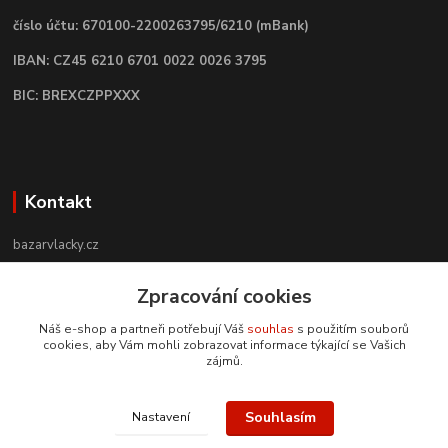
číslo účtu: 670100-2200263795/6210 (mBank)
IBAN: CZ45 6210 6701 0022 0026 3795
BIC: BREXCZPPXXX
Kontakt
bazarvlacky.cz
Zpracování cookies
+420 774 141 314
Po - Pá (9 -17 hod)
Náš e-shop a partneři potřebují Váš
souhlas
s použitím souborů
cookies, aby Vám mohli zobrazovat informace týkající se Vašich
info@bazarvlacky.cz
zájmů.
Souhlasím
Nastavení