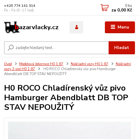
0
ks
+420 774 141 314
za
0,00 Kč
Po - Pá (9 -17 hod)
Menu
Hledat
Úvod
Modelová železnice H0 1:87
Nákladní vozy H0 1:87
Nákladní
vozy 2-osé H0 1:87
H0 ROCO Chladírenský vůz pivo Hamburger
Abendblatt DB TOP STAV NEPOUŽITÝ
H0 ROCO Chladírenský vůz pivo
Hamburger Abendblatt DB TOP
STAV NEPOUŽITÝ