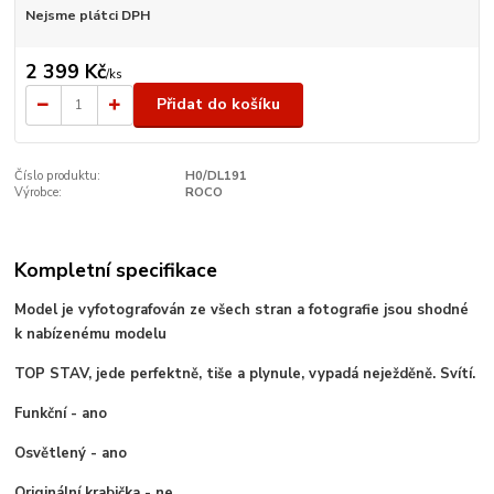
Nejsme plátci DPH
2 399 Kč
/
ks
Přidat do košíku
Číslo produktu:
H0/DL191
Výrobce:
ROCO
Kompletní specifikace
Model je vyfotografován ze všech stran a fotografie jsou shodné
k nabízenému modelu
TOP STAV, jede perfektně, tiše a plynule, vypadá neježděně. Svítí.
Funkční - ano
Osvětlený - ano
Originální krabička - ne