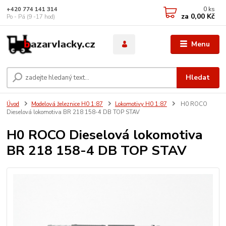
0
ks
+420 774 141 314
za
0,00 Kč
Po - Pá (9 -17 hod)
Menu
Hledat
Úvod
Modelová železnice H0 1:87
Lokomotivy H0 1:87
H0 ROCO
Dieselová lokomotiva BR 218 158-4 DB TOP STAV
H0 ROCO Dieselová lokomotiva
BR 218 158-4 DB TOP STAV