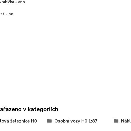
 krabička - ano
ist - ne
zařazeno v kategoriích
ová železnice H0
Osobní vozy H0 1:87
Nákl