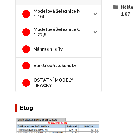
Nákla
Modelová železnice N
1:87
1:160
Modelová železnice G
1:22,5
Náhradní díly
Elektropříslušenství
OSTATNÍ MODELY
HRAČKY
Blog