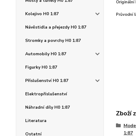
Mosty a tunely H0 1:87
Originální
Kolejivo H0 1:87
Průvodní l
Návěstidla a přejezdy H0 1:87
Stromky a povrchy H0 1:87
Automobily H0 1:87
Figurky H0 1:87
Příslušenství H0 1:87
Elektropříslušenství
Náhradní díly H0 1:87
Zboží 
Literatura
Model
1:87
Ostatní