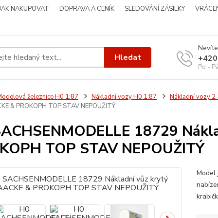
JAK NAKUPOVAT
DOPRAVA A CENÍK
SLEDOVÁNÍ ZÁSILKY
VRÁCEN
Nevíte
Hledat
+420
Po - P
odelová železnice H0 1:87
Nákladní vozy H0 1:87
Nákladní vozy 2
ACKE & PROKOPH TOP STAV NEPOUŽITÝ
SACHSENMODELLE 18729 Náklad
KOPH TOP STAV NEPOUŽITÝ
Model 
nabíze
krabi