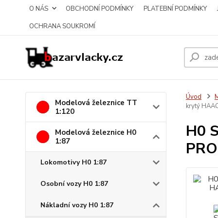
O NÁS
OBCHODNÍ PODMÍNKY
PLATEBNÍ PODMÍNKY
OCHRANA SOUKROMÍ
Úvod
M
Modelová železnice TT
krytý HA
1:120
H0 
Modelová železnice H0
1:87
PRO
Lokomotivy H0 1:87
Osobní vozy H0 1:87
Nákladní vozy H0 1:87