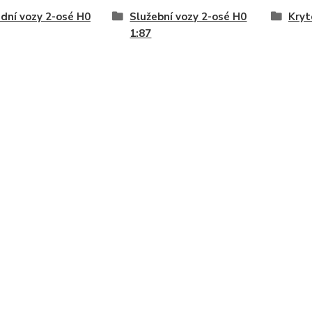
dní vozy 2-osé H0
Služební vozy 2-osé H0
Kryt
1:87