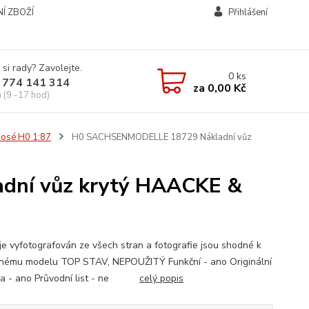
Í ZBOŽÍ
Přihlášení
 si rady? Zavolejte.
0
ks
 774 141 314
za
0,00 Kč
á (9 -17 hod)
-osé H0 1:87
H0 SACHSENMODELLE 18729 Nákladní vůz
ní vůz krytý HAACKE &
je vyfotografován ze všech stran a fotografie jsou shodné k
nému modelu TOP STAV, NEPOUŽITÝ Funkční - ano Originální
čka - ano Průvodní list - ne
celý popis