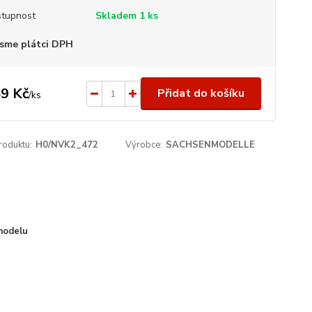
tupnost
Skladem 1 ks
sme plátci DPH
9 Kč
Přidat do košíku
/
ks
roduktu:
H0/NVK2_472
Výrobce:
SACHSENMODELLE
modelu