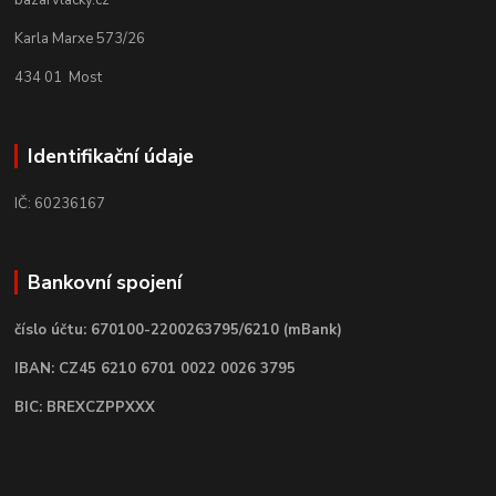
bazarvlacky.cz
Karla Marxe 573/26
434 01 Most
Identifikační údaje
IČ: 60236167
Bankovní spojení
číslo účtu: 670100-2200263795/6210 (mBank)
IBAN: CZ45 6210 6701 0022 0026 3795
BIC: BREXCZPPXXX