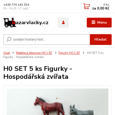
0
ks
+420 774 141 314
za
0,00 Kč
Po - Pá (9 -17 hod)
Menu
Hledat
Úvod
Modelová železnice H0 1:87
Figurky H0 1:87
H0 SET 5 ks
Figurky - Hospodářská zvířata
H0 SET 5 ks Figurky -
Hospodářská zvířata