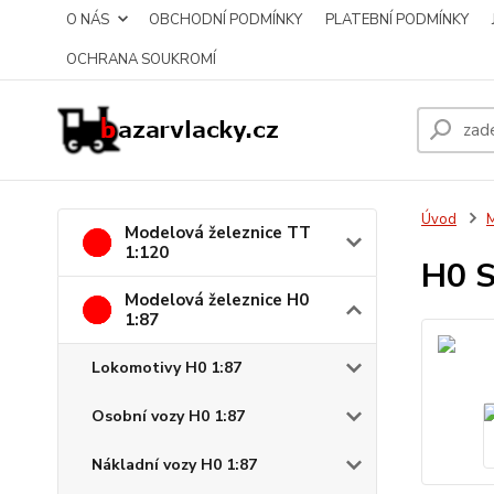
O NÁS
OBCHODNÍ PODMÍNKY
PLATEBNÍ PODMÍNKY
OCHRANA SOUKROMÍ
Úvod
M
Modelová železnice TT
1:120
H0 S
Modelová železnice H0
1:87
Lokomotivy H0 1:87
Osobní vozy H0 1:87
Nákladní vozy H0 1:87