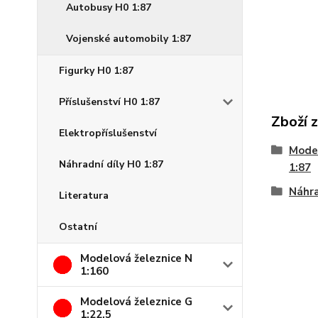
Autobusy H0 1:87
Vojenské automobily 1:87
Figurky H0 1:87
Příslušenství H0 1:87
Zboží 
Elektropříslušenství
Model
Náhradní díly H0 1:87
1:87
Náhra
Literatura
Ostatní
Modelová železnice N
1:160
Modelová železnice G
1:22,5