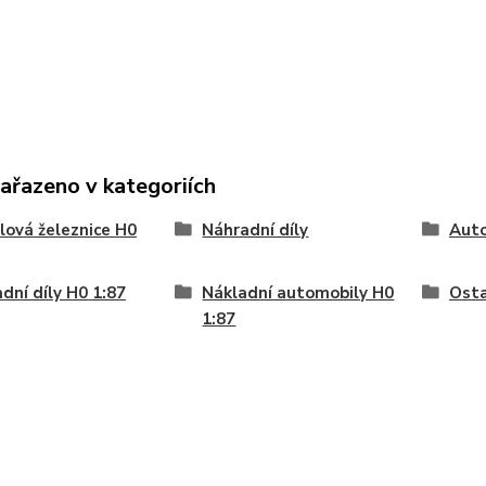
zařazeno v kategoriích
ová železnice H0
Náhradní díly
Auto
dní díly H0 1:87
Nákladní automobily H0
Osta
1:87