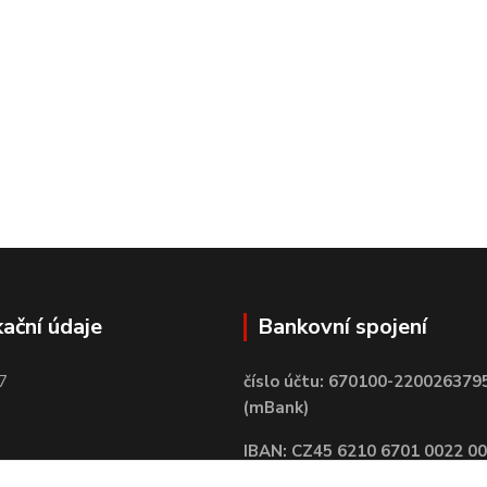
kační údaje
Bankovní spojení
7
číslo účtu: 670100-220026379
(mBank)
IBAN: CZ45 6210 6701 0022 0