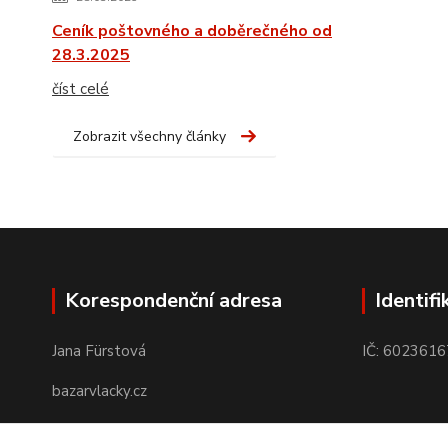
Ceník poštovného a doběrečného od
28.3.2025
číst celé
Zobrazit všechny články
Korespondenční adresa
Identifi
Jana Fürstová
IČ: 6023616
bazarvlacky.cz
Karla Marxe 573/26