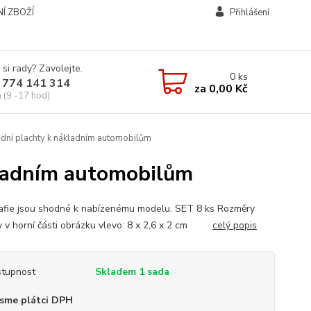
Í ZBOŽÍ
Přihlášení
 si rady? Zavolejte.
0
ks
 774 141 314
za
0,00 Kč
á (9 -17 hod)
dní plachty k nákladním automobilům
kladním automobilům
afie jsou shodné k nabízenému modelu. SET 8 ks Rozměry
y v horní části obrázku vlevo: 8 x 2,6 x 2 cm
celý popis
tupnost
Skladem 1 sada
sme plátci DPH