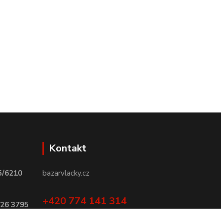
Kontakt
5/6210
bazarvlacky.cz
+420 774 141 314
026 3795
Po - Pá (9 -17 hod)