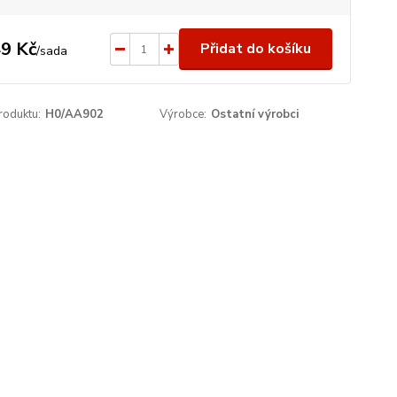
9 Kč
Přidat do košíku
/
sada
roduktu:
H0/AA902
Výrobce:
Ostatní výrobci