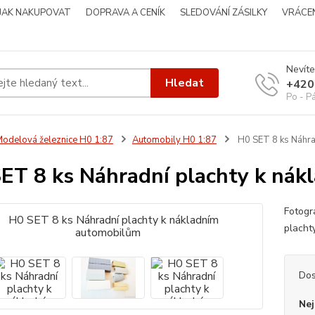
JAK NAKUPOVAT
DOPRAVA A CENÍK
SLEDOVÁNÍ ZÁSILKY
VRÁCEN
Nevíte
Hledat
+420
Po - P
odelová železnice H0 1:87
Automobily H0 1:87
H0 SET 8 ks Náhra
ET 8 ks Náhradní plachty k ná
Fotogr
placht
Dos
Nej