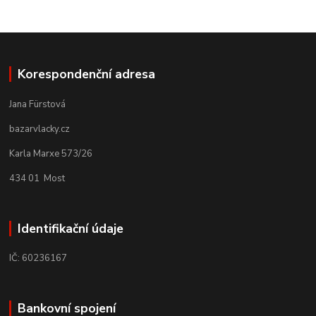
Korespondenční adresa
Jana Fürstová
bazarvlacky.cz
Karla Marxe 573/26
434 01 Most
Identifikační údaje
IČ: 60236167
Bankovní spojení