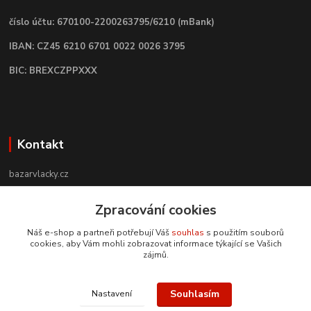
číslo účtu: 670100-2200263795/6210 (mBank)
IBAN: CZ45 6210 6701 0022 0026 3795
BIC: BREXCZPPXXX
Kontakt
bazarvlacky.cz
Zpracování cookies
+420 774 141 314
Po - Pá (9 -17 hod)
Náš e-shop a partneři potřebují Váš
souhlas
s použitím souborů
cookies, aby Vám mohli zobrazovat informace týkající se Vašich
info@bazarvlacky.cz
zájmů.
Souhlasím
Nastavení