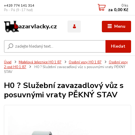
0
ks
+420 774 141 314
za
0,00 Kč
Po - Pá (9 -17 hod)
Menu
Hledat
Úvod
Modelová železnice H0 1:87
Osobní vozy H0 1:87
Osobní vozy
2-osé H0 1:87
H0 ? Služební zavazadlový vůz s posuvnými vraty PĚKNÝ
STAV
H0 ? Služební zavazadlový vůz s
posuvnými vraty PĚKNÝ STAV