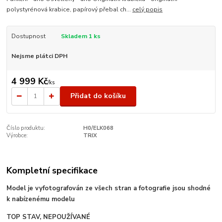
polystyrénová krabice, papírový přebal ch...
celý popis
Dostupnost
Skladem 1 ks
Nejsme plátci DPH
4 999 Kč
/
ks
Přidat do košíku
Číslo produktu:
H0/ELK068
Výrobce:
TRIX
Kompletní specifikace
Model je vyfotografován ze všech stran a fotografie jsou shodné
k nabízenému modelu
TOP STAV, NEPOUŽÍVANÉ