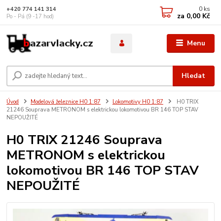
0
ks
+420 774 141 314
za
0,00 Kč
Po - Pá (9 -17 hod)
Menu
Hledat
Úvod
Modelová železnice H0 1:87
Lokomotivy H0 1:87
H0 TRIX
21246 Souprava METRONOM s elektrickou lokomotivou BR 146 TOP STAV
NEPOUŽITÉ
H0 TRIX 21246 Souprava
METRONOM s elektrickou
lokomotivou BR 146 TOP STAV
NEPOUŽITÉ