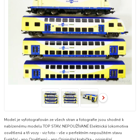
Model je vyfotografován ze všech stran a fotografie jsou shodné k
nabízenému modelu TOP STAV, NEPOUŽÍVANÉ Elektrická lokomotiva
osvětlená a tři vozy - viz foto - vše v perfektním nepoužitém stavu
Funkční - ano Osvětlený - ano Originální krabička - originální