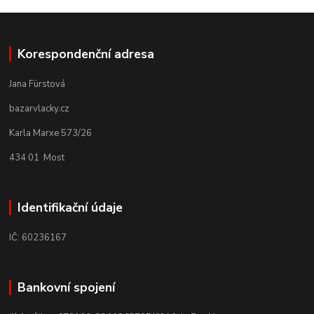
Korespondenční adresa
Jana Fürstová
bazarvlacky.cz
Karla Marxe 573/26
434 01 Most
Identifikační údaje
IČ: 60236167
Bankovní spojení