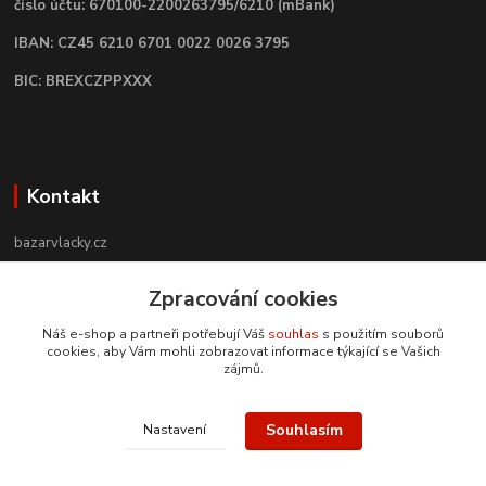
číslo účtu: 670100-2200263795/6210 (mBank)
IBAN: CZ45 6210 6701 0022 0026 3795
BIC: BREXCZPPXXX
Kontakt
bazarvlacky.cz
+420 774 141 314
Zpracování cookies
Po - Pá (9 -17 hod)
Náš e-shop a partneři potřebují Váš
souhlas
s použitím souborů
cookies, aby Vám mohli zobrazovat informace týkající se Vašich
info@bazarvlacky.cz
zájmů.
Souhlasím
Nastavení