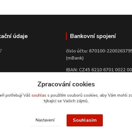
kační údaje
Bankovní spojení
7
číslo účtu: 670100-220026379
(mBank)
IBAN: CZ45 6210 6701 0022 0
BIC: BREXCZPPXXX
Zpracování cookies
eři potřebují Váš
souhlas
s použitím souborů cookies, aby Vám mohli z
týkající se Vašich zájmů.
Souhlasím
Nastavení