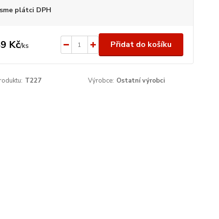
sme plátci DPH
9 Kč
Přidat do košíku
/
ks
roduktu:
T227
Výrobce:
Ostatní výrobci