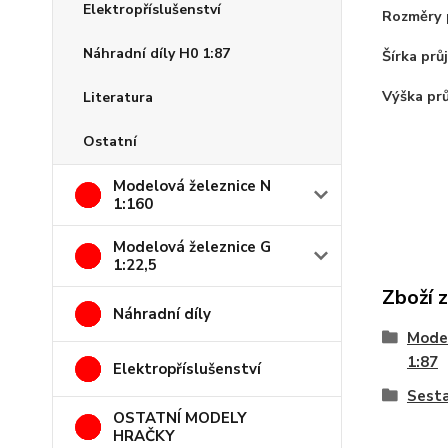
Elektropříslušenství
Rozměry p
Náhradní díly H0 1:87
Šírka prů
Výška prů
Literatura
Ostatní
Modelová železnice N
1:160
Modelová železnice G
1:22,5
Zboží 
Náhradní díly
Model
1:87
Elektropříslušenství
Sesta
OSTATNÍ MODELY
HRAČKY