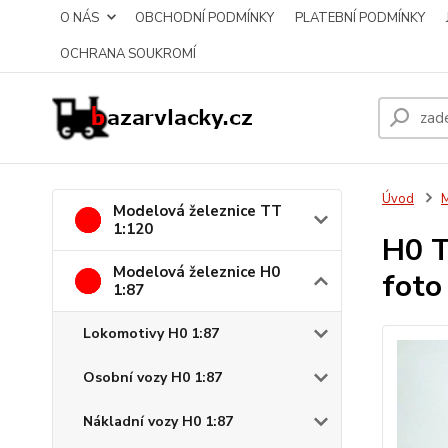
O NÁS
OBCHODNÍ PODMÍNKY
PLATEBNÍ PODMÍNKY
OCHRANA SOUKROMÍ
Úvod
M
Modelová železnice TT
1:120
H0 T
Modelová železnice H0
foto
1:87
Lokomotivy H0 1:87
Osobní vozy H0 1:87
Nákladní vozy H0 1:87