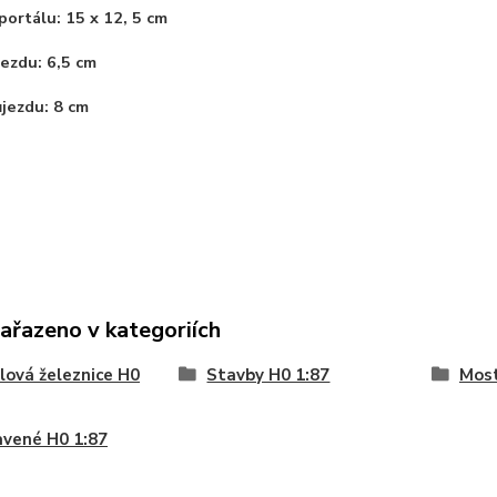
ortálu: 15 x 12, 5 cm
jezdu: 6,5 cm
jezdu: 8 cm
zařazeno v kategoriích
ová železnice H0
Stavby H0 1:87
Most
vené H0 1:87