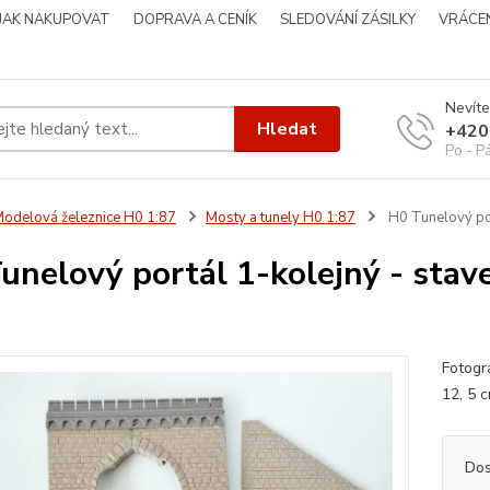
JAK NAKUPOVAT
DOPRAVA A CENÍK
SLEDOVÁNÍ ZÁSILKY
VRÁCEN
Nevíte
Hledat
+420
Po - P
odelová železnice H0 1:87
Mosty a tunely H0 1:87
H0 Tunelový port
unelový portál 1-kolejný - staveb
Fotogr
12, 5 
Dos