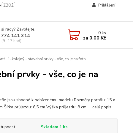
Í ZBOŽÍ
Přihlášení
 si rady? Zavolejte.
0
ks
 774 141 314
za
0,00 Kč
á (9 -17 hod)
ál 1-kolejný - stavební prvky - vše, co je na foto
ní prvky - vše, co je na
afie jsou shodné k nabízenému modelu Rozměry portálu: 15 x
cm Šírka průjezdu: 6,5 cm Výška průjezdu: 8 cm
celý popis
tupnost
Skladem 1 ks