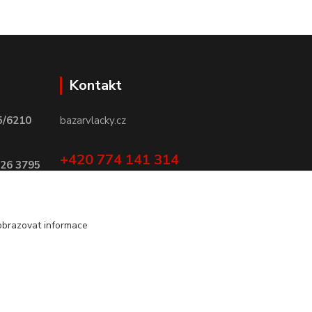
Kontakt
5/6210
bazarvlacky.cz
+420 774 141 314
026 3795
Po - Pá (9 -17 hod)
info@bazarvlacky.cz
obrazovat informace