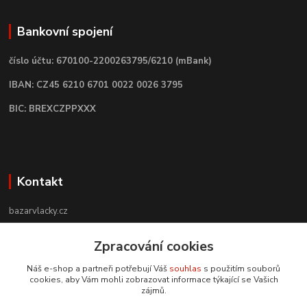
Bankovní spojení
číslo účtu: 670100-2200263795/6210 (mBank)
IBAN: CZ45 6210 6701 0022 0026 3795
BIC: BREXCZPPXXX
Kontakt
bazarvlacky.cz
+420 774 141 314
Zpracování cookies
Po - Pá (9 -17 hod)
Náš e-shop a partneři potřebují Váš
souhlas
s použitím souborů
cookies, aby Vám mohli zobrazovat informace týkající se Vašich
info@bazarvlacky.cz
zájmů.