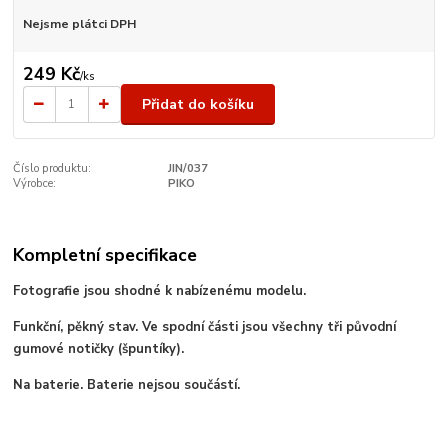
Nejsme plátci DPH
249 Kč
/
ks
Přidat do košíku
Číslo produktu:
JIN/037
Výrobce:
PIKO
Kompletní specifikace
Fotografie jsou shodné k nabízenému modelu.
Funkční, pěkný stav. Ve spodní části jsou všechny tři původní
gumové notičky (špuntíky).
Na baterie. Baterie nejsou součástí.