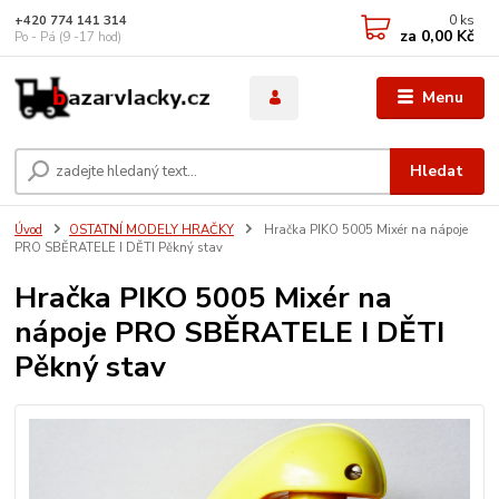
0
ks
+420 774 141 314
za
0,00 Kč
Po - Pá (9 -17 hod)
Menu
Hledat
Úvod
OSTATNÍ MODELY HRAČKY
Hračka PIKO 5005 Mixér na nápoje
PRO SBĚRATELE I DĚTI Pěkný stav
Hračka PIKO 5005 Mixér na
nápoje PRO SBĚRATELE I DĚTI
Pěkný stav