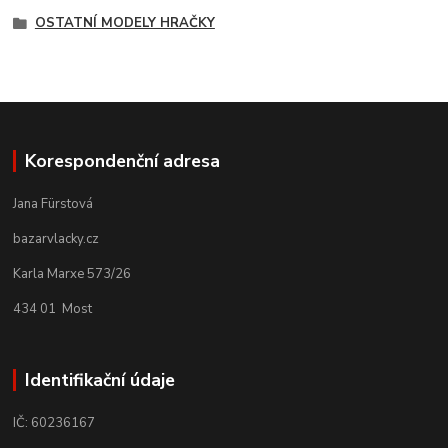
OSTATNÍ MODELY HRAČKY
Korespondenční adresa
Jana Fürstová
bazarvlacky.cz
Karla Marxe 573/26
434 01 Most
Identifikační údaje
IČ: 60236167