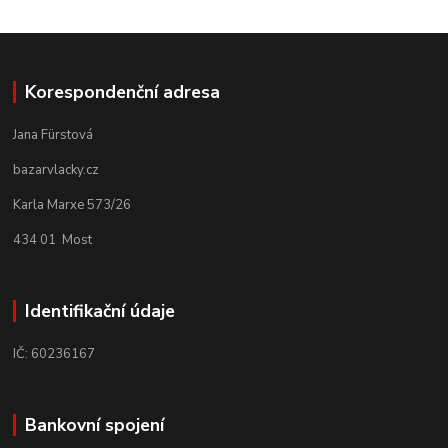
Korespondenční adresa
Jana Fürstová
bazarvlacky.cz
Karla Marxe 573/26
434 01 Most
Identifikační údaje
IČ: 60236167
Bankovní spojení