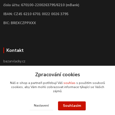
číslo účtu: 670100-2200263795/6210 (mBank)
IBAN: CZ45 6210 6701 0022 0026 3795
BIC: BREXCZPPXXX
Kontakt
bazarvlacky.cz
+420 774 141 314
Zpracování cookies
Po - Pá (9 -17 hod)
Náš e-shop a partneři potřebují Váš
souhlas
s použitím souborů
cookies, aby Vám mohli zobrazovat informace týkající se Vašich
info@bazarvlacky.cz
zájmů.
Souhlasím
Nastavení