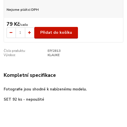
Nejsme plátci DPH
79 Kč
/
sada
Přidat do košíku
Číslo produktu:
EP/2813
Výrobce:
KLAUKE
Kompletní specifikace
Fotografie jsou shodné k nabízenému modelu.
SET 92 ks - nepoužité