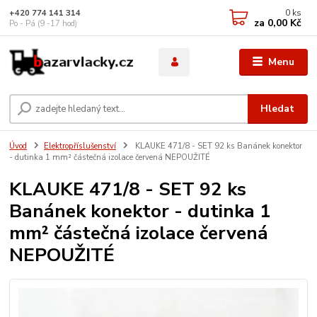
0
ks
+420 774 141 314
za
0,00 Kč
Po - Pá (9 -17 hod)
Menu
Hledat
Úvod
Elektropříslušenství
KLAUKE 471/8 - SET 92 ks Banánek konektor
- dutinka 1 mm² částečná izolace červená NEPOUŽITÉ
KLAUKE 471/8 - SET 92 ks
Banánek konektor - dutinka 1
mm² částečná izolace červená
NEPOUŽITÉ