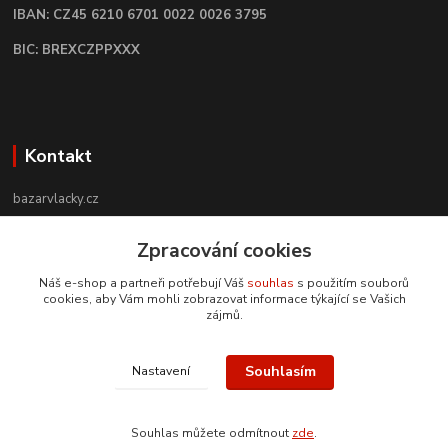
IBAN: CZ45 6210 6701 0022 0026 3795
BIC: BREXCZPPXXX
Kontakt
bazarvlacky.cz
+420 774 141 314
Zpracování cookies
Po - Pá (9 -17 hod)
Náš e-shop a partneři potřebují Váš
souhlas
s použitím souborů
cookies, aby Vám mohli zobrazovat informace týkající se Vašich
info@bazarvlacky.cz
zájmů.
Souhlasím
Nastavení
Souhlas můžete odmítnout
zde
.
Vytvořeno na
Eshop-rychle.cz