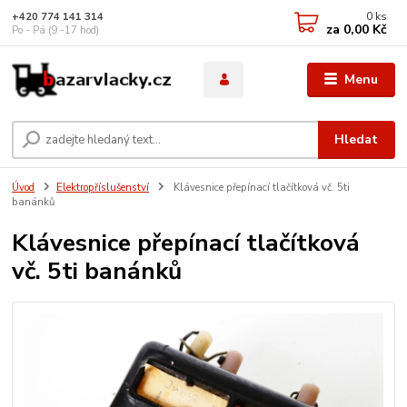
0
ks
+420 774 141 314
za
0,00 Kč
Po - Pá (9 -17 hod)
Menu
Hledat
Úvod
Elektropříslušenství
Klávesnice přepínací tlačítková vč. 5ti
banánků
Klávesnice přepínací tlačítková
vč. 5ti banánků