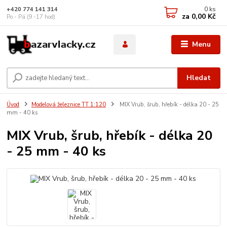
0
ks
+420 774 141 314
za
0,00 Kč
Po - Pá (9 -17 hod)
Menu
Hledat
Úvod
Modelová železnice TT 1:120
MIX Vrub, šrub, hřebík - délka 20 - 25
mm - 40 ks
MIX Vrub, šrub, hřebík - délka 20
- 25 mm - 40 ks