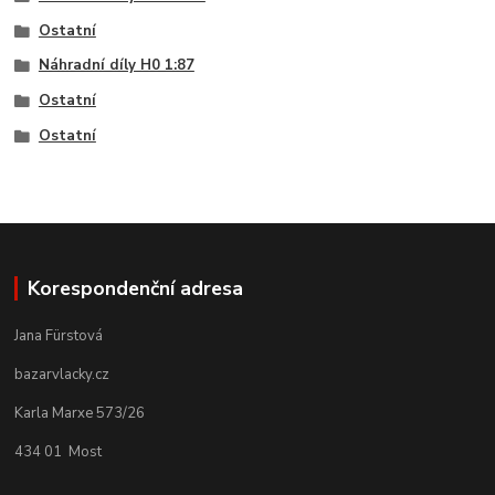
Ostatní
Náhradní díly H0 1:87
Ostatní
Ostatní
Korespondenční adresa
Jana Fürstová
bazarvlacky.cz
Karla Marxe 573/26
434 01 Most