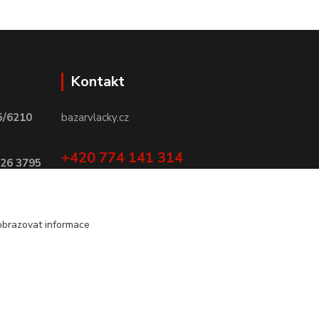
Kontakt
5/6210
bazarvlacky.cz
+420 774 141 314
026 3795
Po - Pá (9 -17 hod)
info@bazarvlacky.cz
obrazovat informace