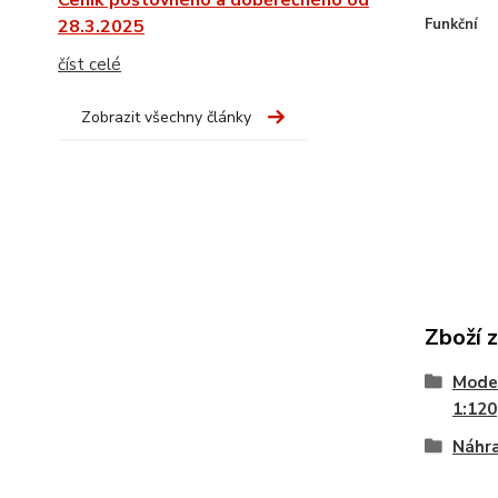
Ceník poštovného a doběrečného od
28.3.2025
Funkční
číst celé
Zobrazit všechny články
Zboží 
Model
1:120
Náhra