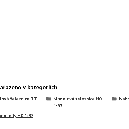
zařazeno v kategoriích
ová železnice TT
Modelová železnice H0
Náhr
1:87
dní díly H0 1:87