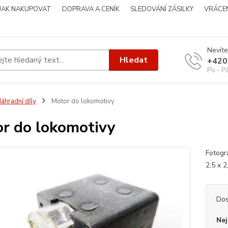
JAK NAKUPOVAT
DOPRAVA A CENÍK
SLEDOVÁNÍ ZÁSILKY
VRÁCEN
Nevíte
Hledat
+420
Po - P
áhradní díly
Motor do lokomotivy
r do lokomotivy
Fotogr
2,5 x
Dos
Nej