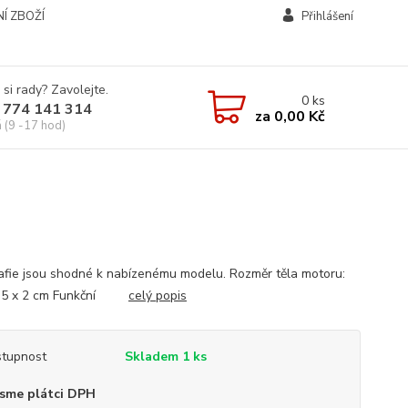
Í ZBOŽÍ
Přihlášení
 si rady? Zavolejte.
0
ks
 774 141 314
za
0,00 Kč
á (9 -17 hod)
afie jsou shodné k nabízenému modelu. Rozměr těla motoru:
 2,5 x 2 cm Funkční
celý popis
tupnost
Skladem 1 ks
sme plátci DPH