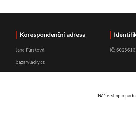
Korespondenční adresa
Identifi
Jana Fürstová
IČ: 6023616
bazarvlacky.cz
Karla Marxe 573/26
434 01 Most
Náš e-shop a partn