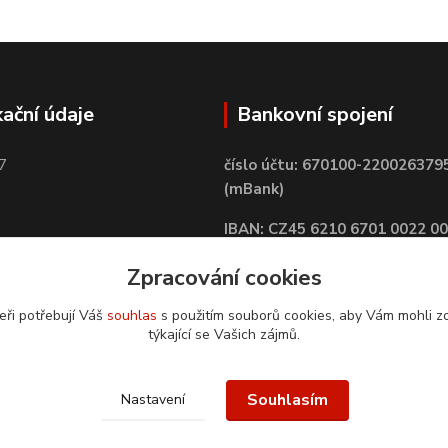
kační údaje
Bankovní spojení
7
číslo účtu: 670100-220026379
(mBank)
IBAN: CZ45 6210 6701 0022 0
BIC: BREXCZPPXXX
Zpracování cookies
eři potřebují Váš
souhlas
s použitím souborů cookies, aby Vám mohli z
týkající se Vašich zájmů.
Souhlasím
Nastavení