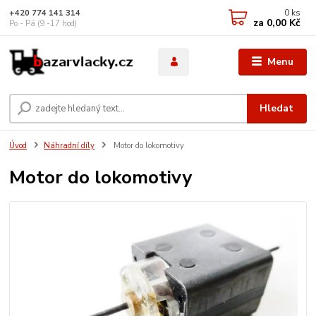
0
ks
+420 774 141 314
za
0,00 Kč
Po - Pá (9 -17 hod)
Menu
Hledat
Úvod
Náhradní díly
Motor do lokomotivy
Motor do lokomotivy