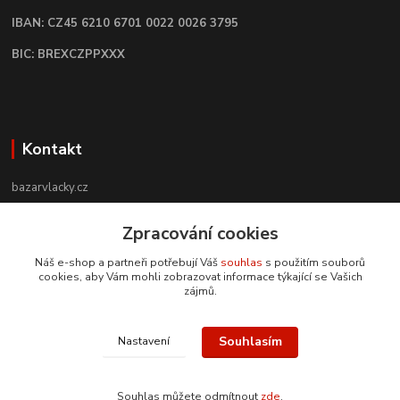
IBAN: CZ45 6210 6701 0022 0026 3795
BIC: BREXCZPPXXX
Kontakt
bazarvlacky.cz
+420 774 141 314
Zpracování cookies
Po - Pá (9 -17 hod)
Náš e-shop a partneři potřebují Váš
souhlas
s použitím souborů
cookies, aby Vám mohli zobrazovat informace týkající se Vašich
info@bazarvlacky.cz
zájmů.
Souhlasím
Nastavení
Souhlas můžete odmítnout
zde
.