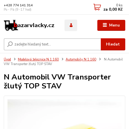
0
ks
+420 774 141 314
za
0,00 Kč
Po - Pá (9 -17 hod)
Menu
Hledat
Úvod
Modelová železnice N 1:160
Automobily N 1:160
N Automobil
VW Transporter žlutý TOP STAV
N Automobil VW Transporter
žlutý TOP STAV