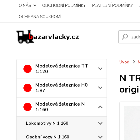
O NÁS
OBCHODNÍ PODMÍNKY
PLATEBNÍ PODMÍNKY
OCHRANA SOUKROMÍ
Úvod
M
Modelová železnice TT
1:120
N TR
Modelová železnice H0
orig
1:87
Modelová železnice N
1:160
Lokomotivy N 1:160
Osobní vozy N 1:160