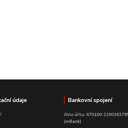
kační údaje
Bankovní spojení
7
číslo účtu: 670100-220026379
(mBank)