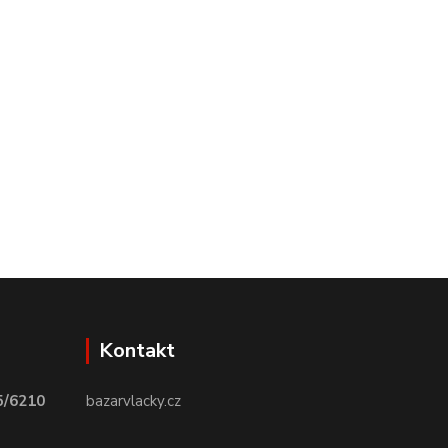
Kontakt
5/6210
bazarvlacky.cz