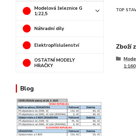
Modelová železnice G
TOP STAV
1:22,5
Náhradní díly
Elektropříslušenství
Zboží 
Model
OSTATNÍ MODELY
HRAČKY
1:160
Blog