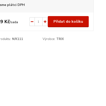
sme plátci DPH
9 Kč
Přidat do košíku
/
sada
roduktu:
N/K111
Výrobce:
TRIX