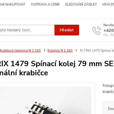
JAK NAKUPOVAT
DOPRAVA A CENÍK
SLEDOVÁNÍ ZÁSILKY
VRÁCEN
Nevíte
Hledat
+420
Po - P
odelová železnice N 1:160
Kolejivo N 1:160
N TRIX 1479 Spínací k
IX 1479 Spínací kolej 79 mm 
inální krabičce
Fotogr
krabič
Dos