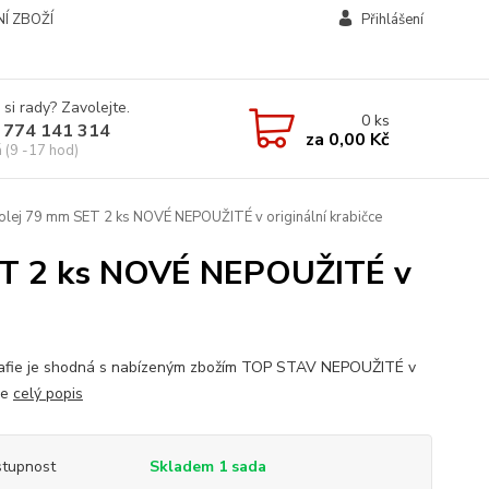
Í ZBOŽÍ
Přihlášení
 si rady? Zavolejte.
0
ks
 774 141 314
za
0,00 Kč
á (9 -17 hod)
olej 79 mm SET 2 ks NOVÉ NEPOUŽITÉ v originální krabičce
SET 2 ks NOVÉ NEPOUŽITÉ v
afie je shodná s nabízeným zbožím TOP STAV NEPOUŽITÉ v
ce
celý popis
tupnost
Skladem 1 sada