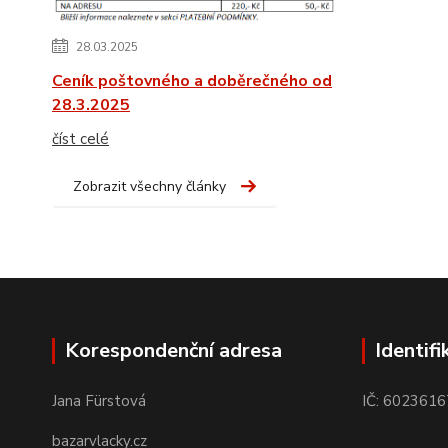
28.03.2025
Ceník poštovného a doběrečného od
28.3.2025
číst celé
Zobrazit všechny články
Korespondenční adresa
Identifi
Jana Fürstová
IČ: 6023616
bazarvlacky.cz