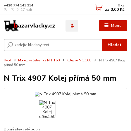
0
ks
+420 774 141 314
za
0,00 Kč
Po - Pá (9 -17 hod)
Menu
Hledat
Úvod
Modelová železnice N 1:160
Kolejivo N 1:160
N Trix 4907 Kolej
přímá 50 mm
N Trix 4907 Kolej přímá 50 mm
Dobrý stav
celý popis