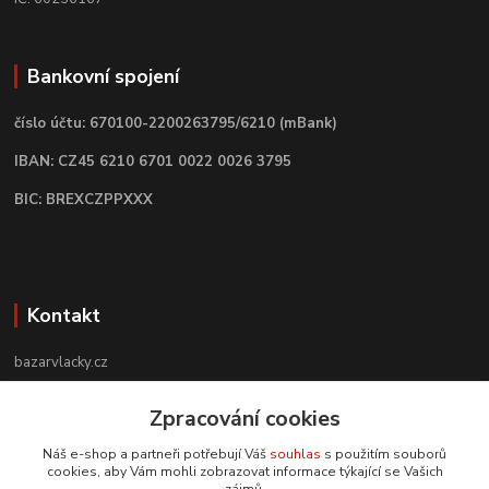
Bankovní spojení
číslo účtu: 670100-2200263795/6210 (mBank)
IBAN: CZ45 6210 6701 0022 0026 3795
BIC: BREXCZPPXXX
Kontakt
bazarvlacky.cz
Zpracování cookies
+420 774 141 314
Po - Pá (9 -17 hod)
Náš e-shop a partneři potřebují Váš
souhlas
s použitím souborů
cookies, aby Vám mohli zobrazovat informace týkající se Vašich
info@bazarvlacky.cz