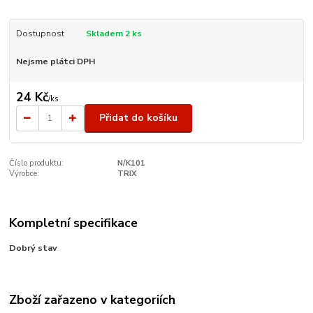
Dostupnost
Skladem 2 ks
Nejsme plátci DPH
24 Kč
/
ks
Přidat do košíku
Číslo produktu:
N/K101
Výrobce:
TRIX
Kompletní specifikace
Dobrý stav
Zboží zařazeno v kategoriích