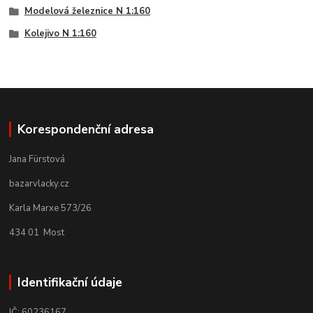
Modelová železnice N 1:160
Kolejivo N 1:160
Korespondenční adresa
Jana Fürstová
bazarvlacky.cz
Karla Marxe 573/26
434 01 Most
Identifikační údaje
IČ: 60236167