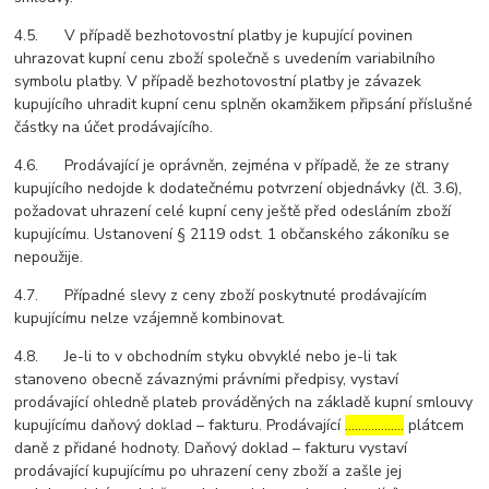
4.5. V případě bezhotovostní platby je kupující povinen
uhrazovat kupní cenu zboží společně s uvedením variabilního
symbolu platby. V případě bezhotovostní platby je závazek
kupujícího uhradit kupní cenu splněn okamžikem připsání příslušné
částky na účet prodávajícího.
4.6. Prodávající je oprávněn, zejména v případě, že ze strany
kupujícího nedojde k dodatečnému potvrzení objednávky (čl. 3.6),
požadovat uhrazení celé kupní ceny ještě před odesláním zboží
kupujícímu. Ustanovení § 2119 odst. 1 občanského zákoníku se
nepoužije.
4.7. Případné slevy z ceny zboží poskytnuté prodávajícím
kupujícímu nelze vzájemně kombinovat.
4.8. Je-li to v obchodním styku obvyklé nebo je-li tak
stanoveno obecně závaznými právními předpisy, vystaví
prodávající ohledně plateb prováděných na základě kupní smlouvy
kupujícímu daňový doklad – fakturu. Prodávající
………………
plátcem
daně z přidané hodnoty. Daňový doklad – fakturu vystaví
prodávající kupujícímu po uhrazení ceny zboží a zašle jej