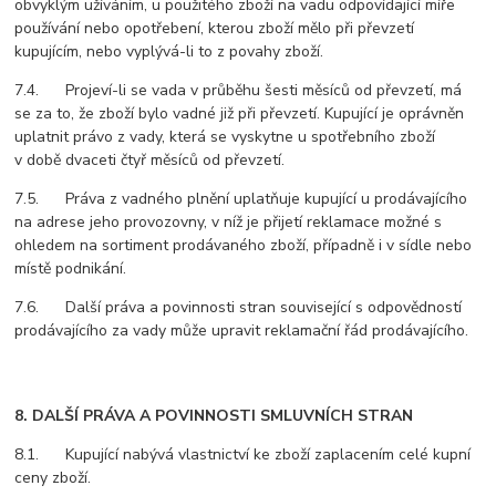
obvyklým užíváním, u použitého zboží na vadu odpovídající míře
používání nebo opotřebení, kterou zboží mělo při převzetí
kupujícím, nebo vyplývá-li to z povahy zboží.
7.4. Projeví-li se vada v průběhu šesti měsíců od převzetí, má
se za to, že zboží bylo vadné již při převzetí. Kupující je oprávněn
uplatnit právo z vady, která se vyskytne u spotřebního zboží
v době dvaceti čtyř měsíců od převzetí.
7.5. Práva z vadného plnění uplatňuje kupující u prodávajícího
na adrese jeho provozovny, v níž je přijetí reklamace možné s
ohledem na sortiment prodávaného zboží, případně i v sídle nebo
místě podnikání.
7.6. Další práva a povinnosti stran související s odpovědností
prodávajícího za vady může upravit reklamační řád prodávajícího.
8. DALŠÍ PRÁVA A POVINNOSTI SMLUVNÍCH STRAN
8.1. Kupující nabývá vlastnictví ke zboží zaplacením celé kupní
ceny zboží.