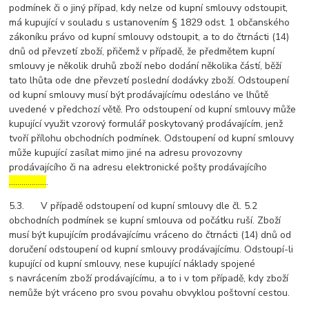
podmínek či o jiný případ, kdy nelze od kupní smlouvy odstoupit,
má kupující v souladu s ustanovením § 1829 odst. 1 občanského
zákoníku právo od kupní smlouvy odstoupit, a to do čtrnácti (14)
dnů od převzetí zboží, přičemž v případě, že předmětem kupní
smlouvy je několik druhů zboží nebo dodání několika částí, běží
tato lhůta ode dne převzetí poslední dodávky zboží. Odstoupení
od kupní smlouvy musí být prodávajícímu odesláno ve lhůtě
uvedené v předchozí větě. Pro odstoupení od kupní smlouvy může
kupující využit vzorový formulář poskytovaný prodávajícím, jenž
tvoří přílohu obchodních podmínek. Odstoupení od kupní smlouvy
může kupující zasílat mimo jiné na adresu provozovny
prodávajícího či na adresu elektronické pošty prodávajícího
………………
.
5.3. V případě odstoupení od kupní smlouvy dle čl. 5.2
obchodních podmínek se kupní smlouva od počátku ruší. Zboží
musí být kupujícím prodávajícímu vráceno do čtrnácti (14) dnů od
doručení odstoupení od kupní smlouvy prodávajícímu. Odstoupí-li
kupující od kupní smlouvy, nese kupující náklady spojené
s navrácením zboží prodávajícímu, a to i v tom případě, kdy zboží
nemůže být vráceno pro svou povahu obvyklou poštovní cestou.