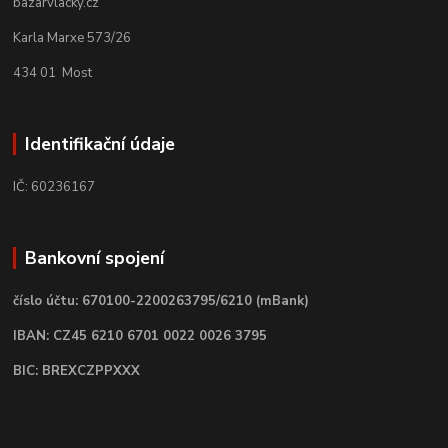
bazarvlacky.cz
Karla Marxe 573/26
434 01 Most
Identifikační údaje
IČ: 60236167
Bankovní spojení
číslo účtu: 670100-2200263795/6210 (mBank)
IBAN: CZ45 6210 6701 0022 0026 3795
BIC: BREXCZPPXXX