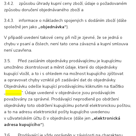
3.4.2. způsobu úhrady kupní ceny zboží, údaje o požadovaném
způsobu doručení objednávaného zboží a
3.4.3. informace o nákladech spojených s dodáním zboží (dále
společně jen jako
„objednávka“
).
V případě uvedení takové ceny, při níž je zjevné, že se jedná o
chybu v psaní a číslech, není tato cena závazná a kupní smlouva
není uzavřena.
3.5. Před zasláním objednávky prodávajícímu je kupujícímu
umožněno zkontrolovat a měnit údaje, které do objednávky
kupující vložil, a to i s ohledem na možnost kupujícího zjišťovat
a opravovat chyby vzniklé při zadávání dat do objednávky.
Objednávku odešle kupující prodávajícímu kliknutím na tlačítko
„
………………
“. Údaje uvedené v objednávce jsou prodávajícím
považovány za správné. Prodávající neprodleně po obdržení
objednávky toto obdržení kupujícímu potvrdí elektronickou poštou,
a to na adresu elektronické pošty kupujícího uvedenou
v uživatelském účtu či v objednávce (dále jen
„elektronická
adresa kupujícího“
).
3.6. Prodávající je vždy oprávněn v závislosti na charakteru