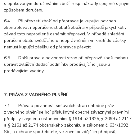
s opakovaným doručováním zboží, resp. náklady spojené s jiným
způsobem doručení.
6.4. Při převzetí zboží od přepravce je kupující povinen
zkontrolovat neporušenost obalů zboží a v případě jakýchkoliv
závad toto neprodleně oznámit přepravci. V případě shledání
porušení obalu svědčícího o neoprávněném vniknutí do zásilky
nemusí kupující zásilku od přepravce převzít.
6.5. Další práva a povinnosti stran při přepravě zboží mohou
upravit zvláštní dodací podmínky prodávajícího, jsou-li
prodávajícím vydány.
7. PRÁVA Z VADNÉHO PLNĚNÍ
7.1. Práva a povinnosti smluvních stran ohledně práv
z vadného plnění se řídí příslušnými obecně závaznými právními
předpisy (zejména ustanoveními § 1914 až 1925, § 2099 až 2117
a § 2161 až 2174 občanského zákoníku a zákonem č. 634/1992
Sb., o ochraně spotřebitele, ve znění pozdějších předpisů).