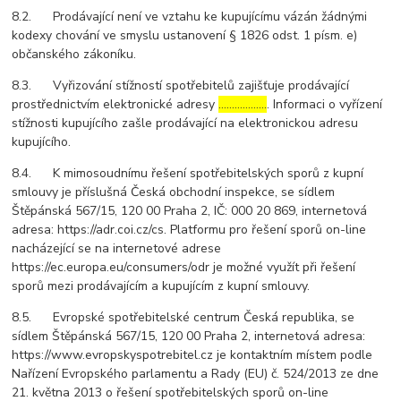
8.2. Prodávající není ve vztahu ke kupujícímu vázán žádnými
kodexy chování ve smyslu ustanovení § 1826 odst. 1 písm. e)
občanského zákoníku.
8.3. Vyřizování stížností spotřebitelů zajišťuje prodávající
prostřednictvím elektronické adresy
………………
. Informaci o vyřízení
stížnosti kupujícího zašle prodávající na elektronickou adresu
kupujícího.
8.4. K mimosoudnímu řešení spotřebitelských sporů z kupní
smlouvy je příslušná Česká obchodní inspekce, se sídlem
Štěpánská 567/15, 120 00 Praha 2, IČ: 000 20 869, internetová
adresa: https://adr.coi.cz/cs. Platformu pro řešení sporů on-line
nacházející se na internetové adrese
https://ec.europa.eu/consumers/odr je možné využít při řešení
sporů mezi prodávajícím a kupujícím z kupní smlouvy.
8.5. Evropské spotřebitelské centrum Česká republika, se
sídlem Štěpánská 567/15, 120 00 Praha 2, internetová adresa:
https://www.evropskyspotrebitel.cz je kontaktním místem podle
Nařízení Evropského parlamentu a Rady (EU) č. 524/2013 ze dne
21. května 2013 o řešení spotřebitelských sporů on-line