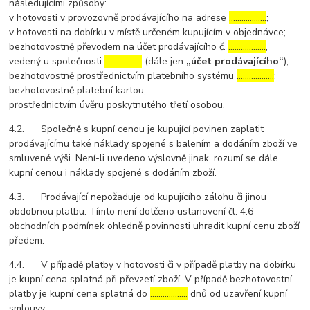
následujícími způsoby:
v hotovosti v provozovně prodávajícího na adrese
………………
;
v hotovosti na dobírku v místě určeném kupujícím v objednávce;
bezhotovostně převodem na účet prodávajícího č.
………………
,
vedený u společnosti
………………
(dále jen
„účet prodávajícího“
);
bezhotovostně prostřednictvím platebního systému
………………
;
bezhotovostně platební kartou;
prostřednictvím úvěru poskytnutého třetí osobou.
4.2. Společně s kupní cenou je kupující povinen zaplatit
prodávajícímu také náklady spojené s balením a dodáním zboží ve
smluvené výši. Není-li uvedeno výslovně jinak, rozumí se dále
kupní cenou i náklady spojené s dodáním zboží.
4.3. Prodávající nepožaduje od kupujícího zálohu či jinou
obdobnou platbu. Tímto není dotčeno ustanovení čl. 4.6
obchodních podmínek ohledně povinnosti uhradit kupní cenu zboží
předem.
4.4. V případě platby v hotovosti či v případě platby na dobírku
je kupní cena splatná při převzetí zboží. V případě bezhotovostní
platby je kupní cena splatná do
………………
dnů od uzavření kupní
smlouvy.