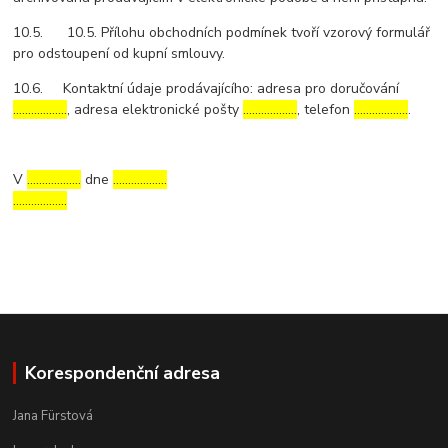
10.5. 10.5. Přílohu obchodních podmínek tvoří vzorový formulář
pro odstoupení od kupní smlouvy.
10.6. Kontaktní údaje prodávajícího: adresa pro doručování
………………
, adresa elektronické pošty
………………
, telefon
………………
.
V
………………
dne
………………
………………
Korespondenční adresa
Jana Fürstová