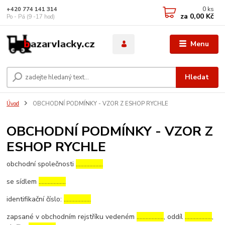
0
ks
+420 774 141 314
za
0,00 Kč
Po - Pá (9 -17 hod)
Menu
Hledat
Úvod
OBCHODNÍ PODMÍNKY - VZOR Z ESHOP RYCHLE
OBCHODNÍ PODMÍNKY - VZOR Z
ESHOP RYCHLE
obchodní společnosti
………………
se sídlem
………………
identifikační číslo:
………………
zapsané v obchodním rejstříku vedeném
………………
, oddíl
………………
,