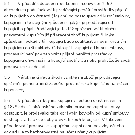
5.4. V případě odstoupení od kupní smlouvy dle čl. 5.2
obchodních podmínek vrátí prodávající peněžní prostředky přijaté
od kupujícího do čtrnácti (14) dnů od odstoupení od kupní smlouvy
kupujícím, a to stejným způsobem, jakým je prodávající od
kupujícího přijal. Prodávající je taktéž oprávněn vrátit plnění
poskytnuté kupujícím již při vrácení zboží kupujícím či jiným
způsobem, pokud s tím kupující bude souhlasit a nevzniknou tím
kupujícímu další náklady. Odstoupí-li kupující od kupní smlouvy,
prodávající není povinen vrátit přijaté peněžní prostředky
kupujícímu dříve, než mu kupující zboží vrátí nebo prokáže, že zboží
prodávajícímu odeslal.
5.5. Nárok na úhradu škody vzniklé na zboží je prodávající
oprávněn jednostranně započíst proti nároku kupujícího na vrácení
kupní ceny.
5.6. V případech, kdy má kupující v souladu s ustanovením
§ 1829 odst. 1 občanského zákoníku právo od kupní smlouvy
odstoupit, je prodávající také oprávněn kdykoliv od kupní smlouvy
odstoupit, a to až do doby převzetí zboží kupujícím. V takovém
případě vrátí prodávající kupujícímu kupní cenu bez zbytečného
odkladu, a to bezhotovostně na účet určený kupujícím.