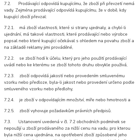
7.2. Prodávající odpovídá kupujícímu, že zboží při převzetí nemá
vady. Zejména prodávající odpovídá kupujícímu, že v době, kdy
kupující zboží převzal:
7.2.1. má zboží vlastnosti, které si strany ujednaly, a chybí-li
ujednání, má takové vlastnosti, které prodávající nebo výrobce
popsal nebo které kupující očekával s ohledem na povahu zboží a
na základě reklamy jimi prováděné,
7.2.2. se zboží hodí k účelu, který pro jeho použití prodávající
uvádí nebo ke kterému se zboží tohoto druhu obvykle používá,
7.2.3. zboží odpovídá jakostí nebo provedením smluvenému
vzorku nebo předloze, byla-li jakost nebo provedení určeno podle
smluveného vzorku nebo předlohy,
7.2.4. je zboží v odpovídajícím množství, míře nebo hmotnosti a
7.2.5. zboží vyhovuje požadavkům právních předpisů.
7.3. Ustanovení uvedená v čl. 7.2 obchodních podmínek se
nepoužijí u zboží prodávaného za nižší cenu na vadu, pro kterou
byla nižší cena ujednána, na opotřebení zboží způsobené jeho