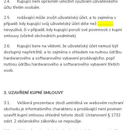
2.4. Kupující není oprávněn umožnit využívání uživatelského
účtu třetím osobám.
2.5. rodávající může zrušit uživatelský účet, a to zejména v
případě, kdy kupující svůj uživatelský účet déle než
………………
nevyužívá, či v případě, kdy kupující poruší své povinnosti z kupní
smlouvy (včetně obchodních podmínek).
2.6. Kupující bere na vědomí, že uživatelský účet nemusí být
dostupný nepřetržitě, a to zejména s ohledem na nutnou údržbu
hardwarového a softwarového vybavení prodávajícího, popř.
nutnou údržbu hardwarového a softwarového vybavení třetích
osob.
3. UZAVŘENÍ KUPNÍ SMLOUVY
3.1. Veškerá prezentace zboží umístěná ve webovém rozhraní
obchodu je informativního charakteru a prodávající není povinen
uzavřít kupní smlouvu ohledně tohoto zboží. Ustanovení § 1732
odst. 2 občanského zákoníku se nepoužije.