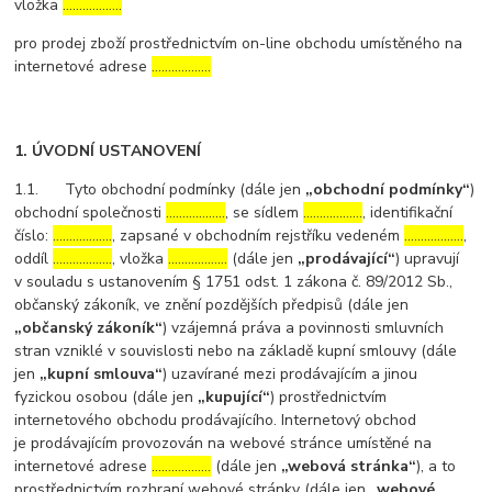
vložka
………………
pro prodej zboží prostřednictvím on-line obchodu umístěného na
internetové adrese
………………
1. ÚVODNÍ USTANOVENÍ
1.1. Tyto obchodní podmínky (dále jen
„obchodní podmínky“
)
obchodní společnosti
………………
, se sídlem
………………
, identifikační
číslo:
………………
, zapsané v obchodním rejstříku vedeném
………………
,
oddíl
………………
, vložka
………………
(dále jen
„prodávající“
) upravují
v souladu s ustanovením § 1751 odst. 1 zákona č. 89/2012 Sb.,
občanský zákoník, ve znění pozdějších předpisů (dále jen
„občanský zákoník“
) vzájemná práva a povinnosti smluvních
stran vzniklé v souvislosti nebo na základě kupní smlouvy (dále
jen
„kupní smlouva“
) uzavírané mezi prodávajícím a jinou
fyzickou osobou (dále jen
„kupující“
) prostřednictvím
internetového obchodu prodávajícího. Internetový obchod
je prodávajícím provozován na webové stránce umístěné na
internetové adrese
………………
(dále jen
„webová stránka“
), a to
prostřednictvím rozhraní webové stránky (dále jen
„webové