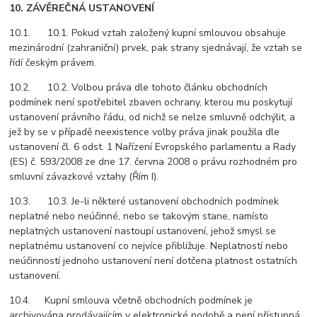
10. ZÁVĚREČNÁ USTANOVENÍ
10.1. 10.1. Pokud vztah založený kupní smlouvou obsahuje
mezinárodní (zahraniční) prvek, pak strany sjednávají, že vztah se
řídí českým právem.
10.2. 10.2. Volbou práva dle tohoto článku obchodních
podmínek není spotřebitel zbaven ochrany, kterou mu poskytují
ustanovení právního řádu, od nichž se nelze smluvně odchýlit, a
jež by se v případě neexistence volby práva jinak použila dle
ustanovení čl. 6 odst. 1 Nařízení Evropského parlamentu a Rady
(ES) č. 593/2008 ze dne 17. června 2008 o právu rozhodném pro
smluvní závazkové vztahy (Řím I).
10.3. 10.3. Je-li některé ustanovení obchodních podmínek
neplatné nebo neúčinné, nebo se takovým stane, namísto
neplatných ustanovení nastoupí ustanovení, jehož smysl se
neplatnému ustanovení co nejvíce přibližuje. Neplatností nebo
neúčinností jednoho ustanovení není dotčena platnost ostatních
ustanovení.
10.4. Kupní smlouva včetně obchodních podmínek je
archivována prodávajícím v elektronické podobě a není přístupná.