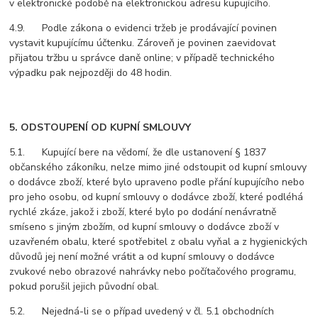
v elektronické podobě na elektronickou adresu kupujícího.
4.9. Podle zákona o evidenci tržeb je prodávající povinen
vystavit kupujícímu účtenku. Zároveň je povinen zaevidovat
přijatou tržbu u správce daně online; v případě technického
výpadku pak nejpozději do 48 hodin.
5. ODSTOUPENÍ OD KUPNÍ SMLOUVY
5.1. Kupující bere na vědomí, že dle ustanovení § 1837
občanského zákoníku, nelze mimo jiné odstoupit od kupní smlouvy
o dodávce zboží, které bylo upraveno podle přání kupujícího nebo
pro jeho osobu, od kupní smlouvy o dodávce zboží, které podléhá
rychlé zkáze, jakož i zboží, které bylo po dodání nenávratně
smíseno s jiným zbožím, od kupní smlouvy o dodávce zboží v
uzavřeném obalu, které spotřebitel z obalu vyňal a z hygienických
důvodů jej není možné vrátit a od kupní smlouvy o dodávce
zvukové nebo obrazové nahrávky nebo počítačového programu,
pokud porušil jejich původní obal.
5.2. Nejedná-li se o případ uvedený v čl. 5.1 obchodních