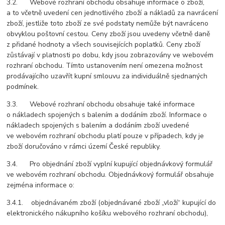
3.2. Webové rozhraní obchodu obsahuje informace o zboží,
a to včetně uvedení cen jednotlivého zboží a nákladů za navrácení
zboží, jestliže toto zboží ze své podstaty nemůže být navráceno
obvyklou poštovní cestou. Ceny zboží jsou uvedeny včetně daně
z přidané hodnoty a všech souvisejících poplatků. Ceny zboží
zůstávají v platnosti po dobu, kdy jsou zobrazovány ve webovém
rozhraní obchodu. Tímto ustanovením není omezena možnost
prodávajícího uzavřít kupní smlouvu za individuálně sjednaných
podmínek.
3.3. Webové rozhraní obchodu obsahuje také informace
o nákladech spojených s balením a dodáním zboží. Informace o
nákladech spojených s balením a dodáním zboží uvedené
ve webovém rozhraní obchodu platí pouze v případech, kdy je
zboží doručováno v rámci území České republiky.
3.4. Pro objednání zboží vyplní kupující objednávkový formulář
ve webovém rozhraní obchodu. Objednávkový formulář obsahuje
zejména informace o:
3.4.1. objednávaném zboží (objednávané zboží „vloží“ kupující do
elektronického nákupního košíku webového rozhraní obchodu),