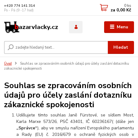
0
ks
+420 774 141 314
za
0,00 Kč
Po - Pá (9 -17 hod)
Menu
Hledat
Úvod
Souhlas se zpracováním osobních údajů pro účely zaslání dotazníku
zákaznické spokojenosti
Souhlas se zpracováním osobních
údajů pro účely zaslání dotazníku
zákaznické spokojenosti
Udělujete tímto souhlas Janě Fürstové, se sídlem Most,
Karla Marxe 573/26, PSČ 43401, IČ 60236167( (dále jen
„Správce“
), aby ve smyslu nařízení Evropského parlamentu
a Rady (EU) č. 2016/679 o ochraně fyzických osob v