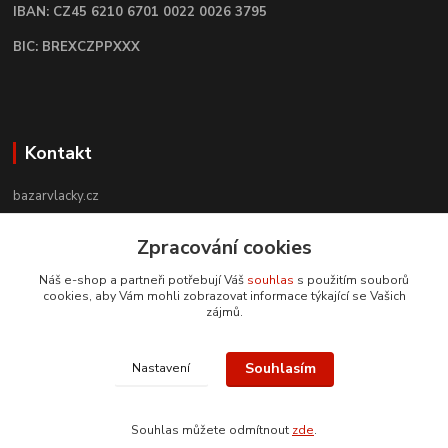
IBAN: CZ45 6210 6701 0022 0026 3795
BIC: BREXCZPPXXX
Kontakt
bazarvlacky.cz
+420 774 141 314
Zpracování cookies
Po - Pá (9 -17 hod)
Náš e-shop a partneři potřebují Váš
souhlas
s použitím souborů
cookies, aby Vám mohli zobrazovat informace týkající se Vašich
info@bazarvlacky.cz
zájmů.
Souhlasím
Nastavení
Souhlas můžete odmítnout
zde
.
Vytvořeno na
Eshop-rychle.cz