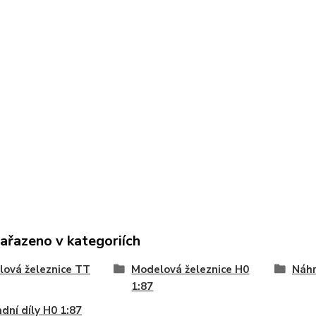
zařazeno v kategoriích
ová železnice TT
Modelová železnice H0
Náhr
1:87
dní díly H0 1:87