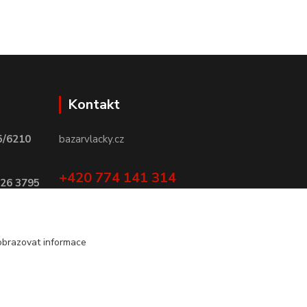
Kontakt
5/6210
bazarvlacky.cz
+420 774 141 314
026 3795
Po - Pá (9 -17 hod)
info@bazarvlacky.cz
obrazovat informace