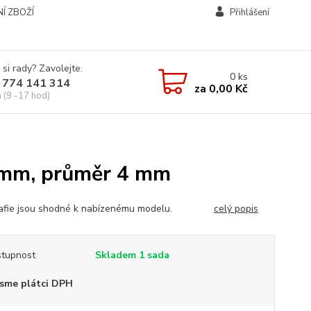
Í ZBOŽÍ
Přihlášení
 si rady? Zavolejte.
0
ks
 774 141 314
za
0,00 Kč
á (9 -17 hod)
2 mm, průměr 4 mm
rafie jsou shodné k nabízenému modelu.
celý popis
tupnost
Skladem 1 sada
sme plátci DPH