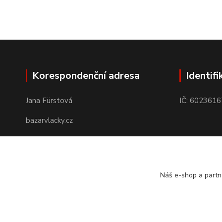
Korespondenční adresa
Identifi
Jana Fürstová
IČ: 6023616
bazarvlacky.cz
Karla Marxe 573/26
434 01 Most
Náš e-shop a partn