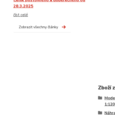
Ceník poštovného a doběrečného od
28.3.2025
číst celé
Zobrazit všechny články
Zboží 
Model
1:120
Náhra