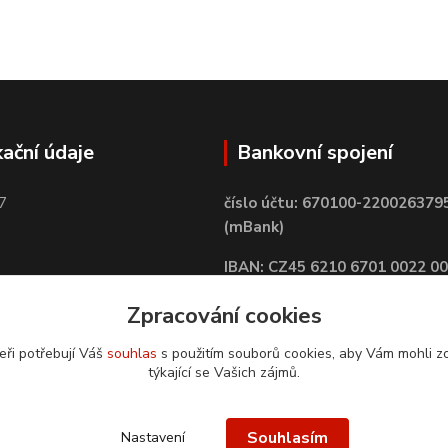
kační údaje
Bankovní spojení
7
číslo účtu: 670100-220026379
(mBank)
IBAN: CZ45 6210 6701 0022 0
BIC: BREXCZPPXXX
Zpracování cookies
eři potřebují Váš
souhlas
s použitím souborů cookies, aby Vám mohli z
týkající se Vašich zájmů.
Souhlasím
Nastavení