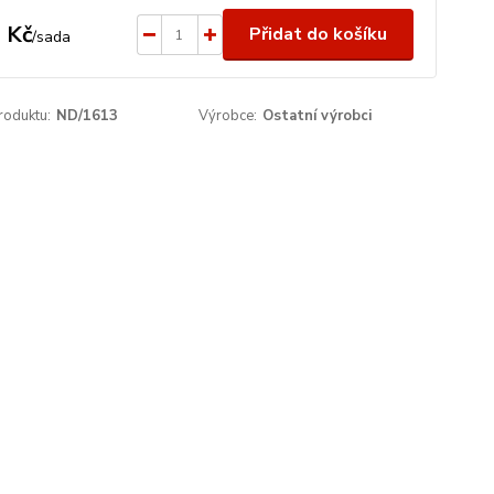
 Kč
Přidat do košíku
/
sada
roduktu:
ND/1613
Výrobce:
Ostatní výrobci