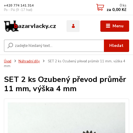
0
ks
+420 774 141 314
za
0,00 Kč
Po - Pá (9 -17 hod)
Menu
Hledat
Úvod
Náhradní díly
SET 2 ks Ozubený převod průměr 11 mm, výška 4
mm
SET 2 ks Ozubený převod průměr
11 mm, výška 4 mm