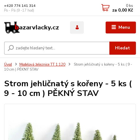
0
ks
+420 774 141 314
za
0,00 Kč
Po - Pá (9 -17 hod)
Menu
Hledat
Úvod
Modelová železnice TT 1:120
Strom jehličnatý s kořeny - 5 ks ( 9 -
10 cm ) PĚKNÝ STAV
Strom jehličnatý s kořeny - 5 ks (
9 - 10 cm ) PĚKNÝ STAV