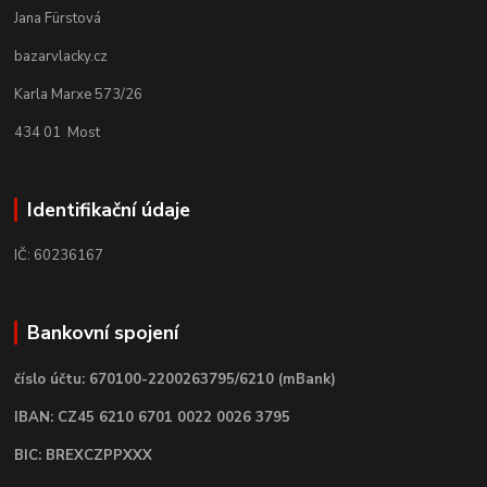
Jana Fürstová
bazarvlacky.cz
Karla Marxe 573/26
434 01 Most
Identifikační údaje
IČ: 60236167
Bankovní spojení
číslo účtu: 670100-2200263795/6210 (mBank)
IBAN: CZ45 6210 6701 0022 0026 3795
BIC: BREXCZPPXXX