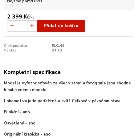
Nejsme plátci DPH
2 399 Kč
/
ks
Přidat do košíku
Číslo produktu:
ELK149
Výrobce:
BTTB
Kompletní specifikace
Model je vyfotografován ze všech stran a fotografie jsou shodné
k nabízenému modelu
Lokomotiva jede perfektně a svítí. Celkově v pěknémn stavu.
Funkční - ano
Osvětlený - ano
Originální krabička - ano