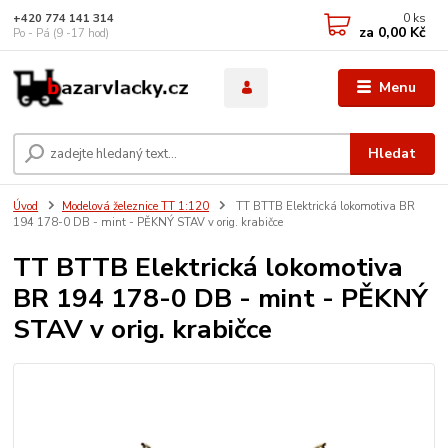
0
ks
+420 774 141 314
za
0,00 Kč
Po - Pá (9 -17 hod)
Menu
Hledat
Úvod
Modelová železnice TT 1:120
TT BTTB Elektrická lokomotiva BR
194 178-0 DB - mint - PĚKNÝ STAV v orig. krabičce
TT BTTB Elektrická lokomotiva
BR 194 178-0 DB - mint - PĚKNÝ
STAV v orig. krabičce