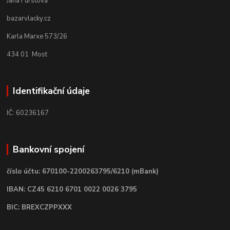
Jana Fürstová
bazarvlacky.cz
Karla Marxe 573/26
434 01 Most
Identifikační údaje
IČ: 60236167
Bankovní spojení
číslo účtu: 670100-2200263795/6210 (mBank)
IBAN: CZ45 6210 6701 0022 0026 3795
BIC: BREXCZPPXXX