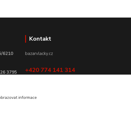
Kontakt
5/6210
bazarvlacky.cz
+420 774 141 314
026 3795
Po - Pá (9 -17 hod)
info@bazarvlacky.cz
obrazovat informace