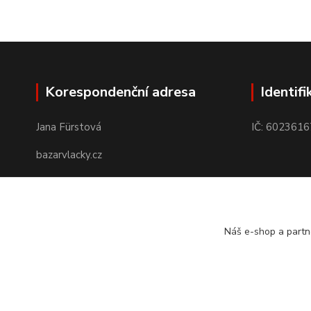
Korespondenční adresa
Identifi
Jana Fürstová
IČ: 6023616
bazarvlacky.cz
Karla Marxe 573/26
434 01 Most
Náš e-shop a partn