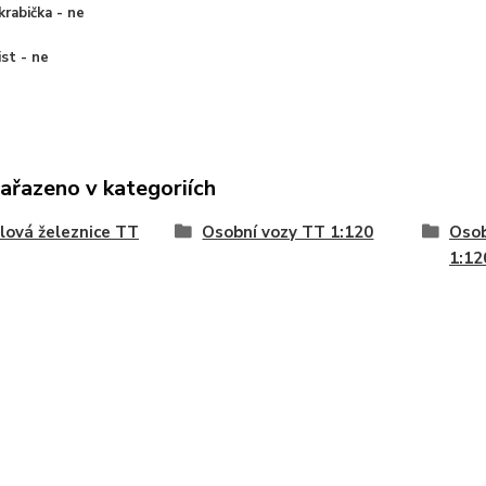
krabička - ne
ist - ne
zařazeno v kategoriích
ová železnice TT
Osobní vozy TT 1:120
Osob
1:12