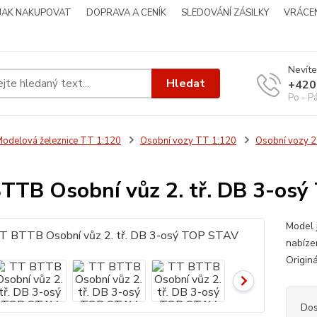
JAK NAKUPOVAT
DOPRAVA A CENÍK
SLEDOVÁNÍ ZÁSILKY
VRÁCEN
Nevíte
Hledat
+420
Po - P
odelová železnice TT 1:120
Osobní vozy TT 1:120
Osobní vozy 
TTB Osobní vůz 2. tř. DB 3-os
Model 
nabíze
Originá
Dos