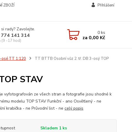
Í ZBOŽÍ
Přihlášení
 si rady? Zavolejte.
0
ks
 774 141 314
za
0,00 Kč
á (9 -17 hod)
2-osé TT 1:120
TT BTTB Osobní vůz 2. tř. DB 3-osý TOP
ý TOP STAV
je vyfotografován ze všech stran a fotografie jsou shodné k
nému modelu TOP STAV Funkční - ano Osvětlený - ne
lní krabička - ne Průvodní list - ne
celý popis
tupnost
Skladem 1 ks