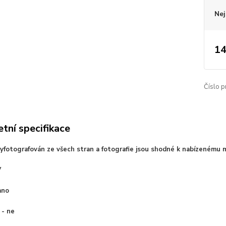
Nej
14
Číslo p
tní specifikace
vyfotografován ze všech stran a fotografie jsou shodné k nabízenému 
V
ano
 - ne