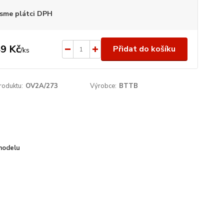
sme plátci DPH
9 Kč
Přidat do košíku
/
ks
roduktu:
OV2A/273
Výrobce:
BTTB
modelu