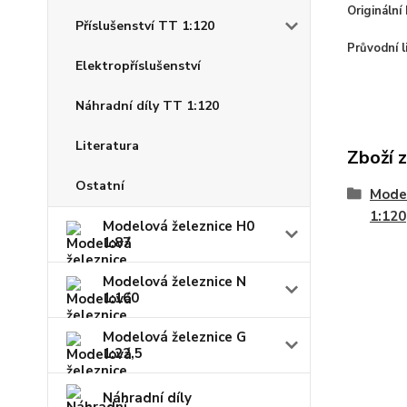
Originální 
Příslušenství TT 1:120
Průvodní l
Elektropříslušenství
Náhradní díly TT 1:120
Literatura
Zboží 
Ostatní
Model
1:120
Modelová železnice H0
1:87
Modelová železnice N
1:160
Modelová železnice G
1:22,5
Náhradní díly