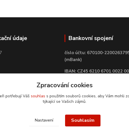
kační údaje
Bankovní spojení
7
číslo účtu: 670100-220026379
(mBank)
IBAN: CZ45 6210 6701 0022 0
BIC: BREXCZPPXXX
Zpracování cookies
eři potřebují Váš
souhlas
s použitím souborů cookies, aby Vám mohli z
týkající se Vašich zájmů.
Souhlasím
Nastavení