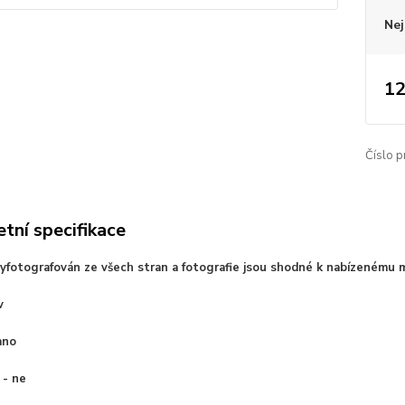
Nej
12
Číslo p
tní specifikace
vyfotografován ze všech stran a fotografie jsou shodné k nabízenému 
v
ano
 - ne