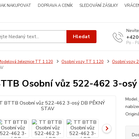
JAK NAKUPOVAT
DOPRAVA A CENÍK
SLEDOVÁNÍ ZÁSILKY
VRÁCEN
Nevíte
Hledat
+420
Po - P
odelová železnice TT 1:120
Osobní vozy TT 1:120
Osobní vozy 
AV
TTB Osobní vůz 522-462 3-os
Model 
nabíze
Originá
Dos