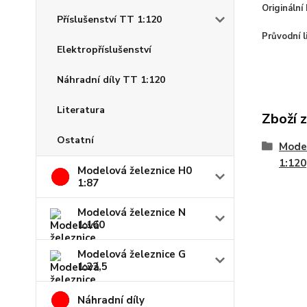
Originální 
Příslušenství TT 1:120
Průvodní l
Elektropříslušenství
Náhradní díly TT 1:120
Literatura
Zboží 
Ostatní
Model
1:120
Modelová železnice H0
1:87
Modelová železnice N
1:160
Modelová železnice G
1:22,5
Náhradní díly