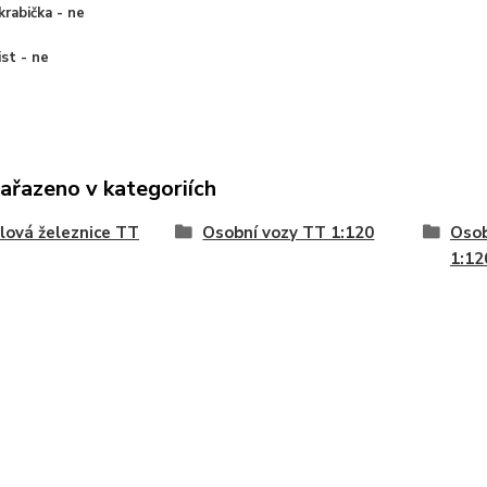
krabička - ne
ist - ne
zařazeno v kategoriích
ová železnice TT
Osobní vozy TT 1:120
Osob
1:12