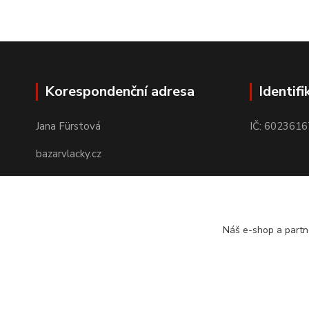
Korespondenční adresa
Identifi
Jana Fürstová
IČ: 6023616
bazarvlacky.cz
Karla Marxe 573/26
434 01 Most
Náš e-shop a partn