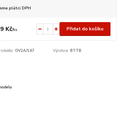
sme plátci DPH
9 Kč
Přidat do košíku
/
ks
roduktu:
OV2A/147
Výrobce:
BTTB
modelu