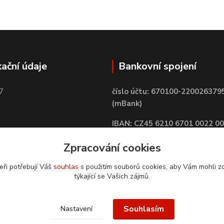
kační údaje
Bankovní spojení
7
číslo účtu: 670100-220026379
(mBank)
IBAN: CZ45 6210 6701 0022 0
BIC: BREXCZPPXXX
Zpracování cookies
eři potřebují Váš
souhlas
s použitím souborů cookies, aby Vám mohli z
týkající se Vašich zájmů.
Souhlasím
Nastavení