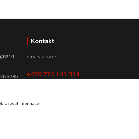
Kontakt
5/6210
bazarvlacky.cz
+420 774 141 314
026 3795
Po - Pá (9 -17 hod)
info@bazarvlacky.cz
obrazovat informace