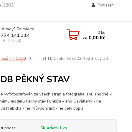
Í ZBOŽÍ
Přihlášení
 si rady? Zavolejte.
0
ks
 774 141 314
za
0,00 Kč
á (9 -17 hod)
2-osé TT 1:120
TT BTTB Osobní vůz 522-462 3-osý DB
ý DB PĚKNÝ STAV
je vyfotografován ze všech stran a fotografie jsou shodné k
nému modelu Pěkný stav Funkční - ano Osvětlený - ne
lní krabička - ne Průvodní list - ne
celý popis
tupnost
Skladem 1 ks