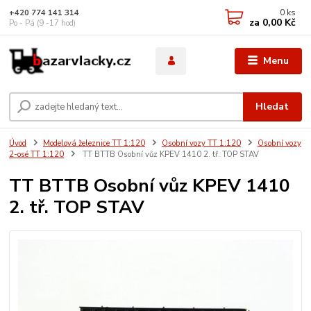
0
ks
+420 774 141 314
za
0,00 Kč
Po - Pá (9 -17 hod)
Menu
Hledat
Úvod
Modelová železnice TT 1:120
Osobní vozy TT 1:120
Osobní vozy
2-osé TT 1:120
TT BTTB Osobní vůz KPEV 1410 2. tř. TOP STAV
TT BTTB Osobní vůz KPEV 1410
2. tř. TOP STAV