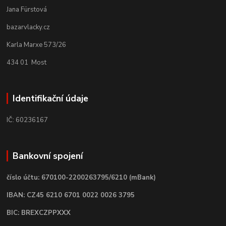
Jana Fürstová
bazarvlacky.cz
Karla Marxe 573/26
434 01 Most
Identifikační údaje
IČ: 60236167
Bankovní spojení
číslo účtu: 670100-2200263795/6210 (mBank)
IBAN: CZ45 6210 6701 0022 0026 3795
BIC: BREXCZPPXXX