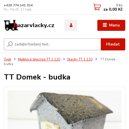
0
ks
+420 774 141 314
za
0,00 Kč
Po - Pá (9 -17 hod)
Menu
Hledat
Úvod
Modelová železnice TT 1:120
Stavby TT 1:120
TT Domek -
budka
TT Domek - budka