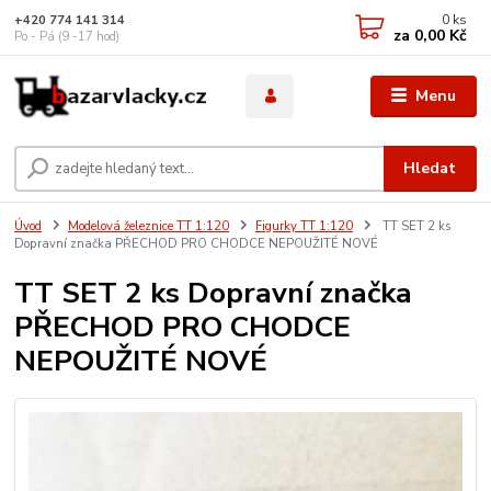
0
ks
+420 774 141 314
za
0,00 Kč
Po - Pá (9 -17 hod)
Menu
Hledat
Úvod
Modelová železnice TT 1:120
Figurky TT 1:120
TT SET 2 ks
Dopravní značka PŘECHOD PRO CHODCE NEPOUŽITÉ NOVÉ
TT SET 2 ks Dopravní značka
PŘECHOD PRO CHODCE
NEPOUŽITÉ NOVÉ