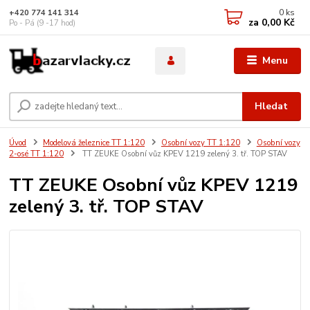
0
ks
+420 774 141 314
za
0,00 Kč
Po - Pá (9 -17 hod)
Menu
Hledat
Úvod
Modelová železnice TT 1:120
Osobní vozy TT 1:120
Osobní vozy
2-osé TT 1:120
TT ZEUKE Osobní vůz KPEV 1219 zelený 3. tř. TOP STAV
TT ZEUKE Osobní vůz KPEV 1219
zelený 3. tř. TOP STAV