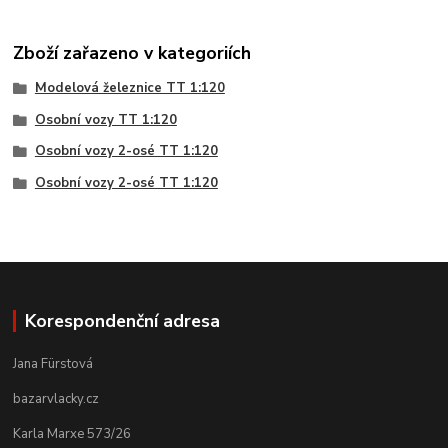
Zboží zařazeno v kategoriích
Modelová železnice TT 1:120
Osobní vozy TT 1:120
Osobní vozy 2-osé TT 1:120
Osobní vozy 2-osé TT 1:120
Korespondenční adresa
Jana Fürstová
bazarvlacky.cz
Karla Marxe 573/26