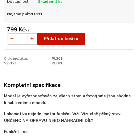
Dostupnost
Skladem 1 ks
Nejsme plátci DPH
799 Kč
/
ks
Přidat do košíku
Číslo produktu:
PL201
Výrobce:
ZEUKE
Kompletní specifikace
Model je vyfotografován ze všech stran a fotografie jsou shodné
k nabízenému modelu
Lokomotiva nejede, motor funkční. Vrčí. Vizuelně pěkný stav.
URČENO NA OPRAVU NEBO NÁHRADNÍ DÍLY
Funkční - ne