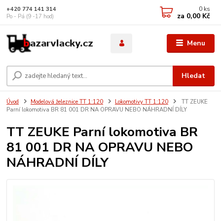
0
ks
+420 774 141 314
za
0,00 Kč
Po - Pá (9 -17 hod)
Menu
Hledat
Úvod
Modelová železnice TT 1:120
Lokomotivy TT 1:120
TT ZEUKE
Parní lokomotiva BR 81 001 DR NA OPRAVU NEBO NÁHRADNÍ DÍLY
TT ZEUKE Parní lokomotiva BR
81 001 DR NA OPRAVU NEBO
NÁHRADNÍ DÍLY